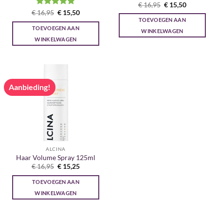
Gewaardeerd
Oorspronkelijke
Huidige
€
16,95
€
15,50
prijs
prijs
5
uit 5
Gewaardeerd
Oorspronkelijke
Huidige
€
16,95
€
15,50
was:
is:
prijs
prijs
5
uit 5
TOEVOEGEN AAN
€ 16,95.
€ 15,50.
was:
is:
TOEVOEGEN AAN
€ 16,95.
€ 15,50.
WINKELWAGEN
WINKELWAGEN
Aanbieding!
ALCINA
Haar Volume Spray 125ml
Oorspronkelijke
Huidige
€
16,95
€
15,25
prijs
prijs
was:
is:
TOEVOEGEN AAN
€ 16,95.
€ 15,25.
WINKELWAGEN