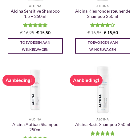
ALCINA
ALCINA
Alcina Sensitive Shampoo
Alcina Kleurondersteunende
1.5 – 250ml
Shampoo 250ml
Gewaardeerd
Oorspronkelijke
Huidige
Gewaardeerd
Oorspronkelijke
Huidige
€
16,95
€
15,50
€
16,95
€
15,50
prijs
prijs
prijs
prijs
5
uit 5
4
uit 5
was:
is:
was:
is:
TOEVOEGEN AAN
TOEVOEGEN AAN
€ 16,95.
€ 15,50.
€ 16,95.
€ 15,50.
WINKELWAGEN
WINKELWAGEN
Aanbieding!
Aanbieding!
ALCINA
ALCINA
Alcina Aufbau Shampoo
Alcina Basis Shampoo 250ml
250ml