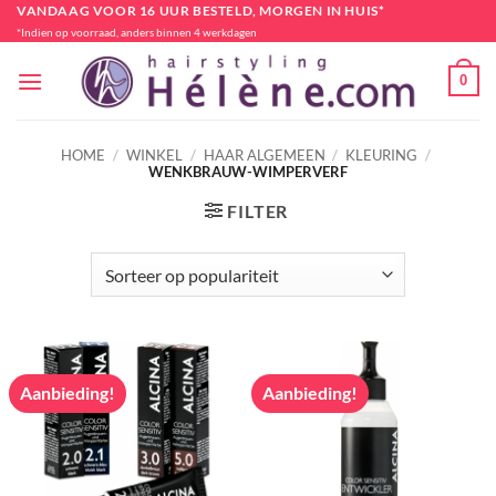
Ga
VANDAAG VOOR 16 UUR BESTELD, MORGEN IN HUIS*
*Indien op voorraad, anders binnen 4 werkdagen
naar
inhoud
0
HOME
/
WINKEL
/
HAAR ALGEMEEN
/
KLEURING
/
WENKBRAUW-WIMPERVERF
FILTER
Aanbieding!
Aanbieding!