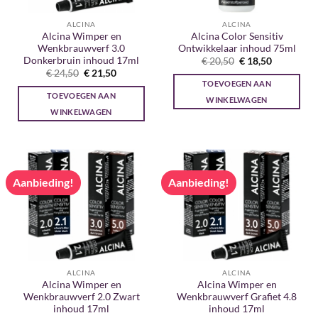
ALCINA
ALCINA
Alcina Wimper en
Alcina Color Sensitiv
Wenkbrauwverf 3.0
Ontwikkelaar inhoud 75ml
Donkerbruin inhoud 17ml
Oorspronkelijke
Huidige
€
20,50
€
18,50
prijs
prijs
Oorspronkelijke
Huidige
€
24,50
€
21,50
was:
is:
prijs
prijs
TOEVOEGEN AAN
€ 20,50.
€ 18,50.
was:
is:
TOEVOEGEN AAN
€ 24,50.
€ 21,50.
WINKELWAGEN
WINKELWAGEN
Aanbieding!
Aanbieding!
ALCINA
ALCINA
Alcina Wimper en
Alcina Wimper en
Wenkbrauwverf 2.0 Zwart
Wenkbrauwverf Grafiet 4.8
inhoud 17ml
inhoud 17ml