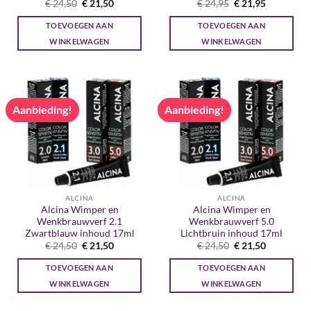
Oorspronkelijke
Huidige
Oorspronkelijke
Huidige
€
24,50
€
21,50
€
24,95
€
21,95
prijs
prijs
prijs
prijs
was:
is:
was:
is:
TOEVOEGEN AAN
TOEVOEGEN AAN
€ 24,50.
€ 21,50.
€ 24,95.
€ 21,95.
WINKELWAGEN
WINKELWAGEN
Aanbieding!
Aanbieding!
ALCINA
ALCINA
Alcina Wimper en
Alcina Wimper en
Wenkbrauwverf 2.1
Wenkbrauwverf 5.0
Zwartblauw inhoud 17ml
Lichtbruin inhoud 17ml
Oorspronkelijke
Huidige
Oorspronkelijke
Huidige
€
24,50
€
21,50
€
24,50
€
21,50
prijs
prijs
prijs
prijs
was:
is:
was:
is:
TOEVOEGEN AAN
TOEVOEGEN AAN
€ 24,50.
€ 21,50.
€ 24,50.
€ 21,50.
WINKELWAGEN
WINKELWAGEN