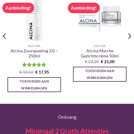
Aanbieding!
Aanbieding!
ALCINA
ALCINA
Alcina Zuurspoeling 3.0 –
Alcina Myrrhe
250ml
Gezichtscrème 50ml
Oorspronkelijke
Huidige
€
23,20
€
21,00
prijs
prijs
was:
is:
TOEVOEGEN AAN
Gewaardeerd
Oorspronkelijke
Huidige
€
19,50
€
17,95
€ 23,20.
€ 21,00.
prijs
prijs
5
uit 5
WINKELWAGEN
was:
is:
TOEVOEGEN AAN
€ 19,50.
€ 17,95.
WINKELWAGEN
Ontvang
Minimaal 2 Gratis Attenties