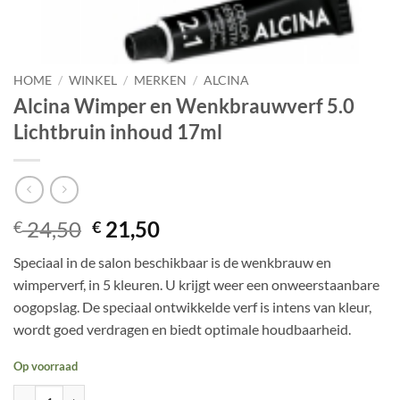
HOME
/
WINKEL
/
MERKEN
/
ALCINA
Alcina Wimper en Wenkbrauwverf 5.0
Lichtbruin inhoud 17ml
Oorspronkelijke
Huidige
24,50
21,50
€
€
prijs
prijs
Speciaal in de salon beschikbaar is de wenkbrauw en
was:
is:
wimperverf, in 5 kleuren. U krijgt weer een onweerstaanbare
€ 24,50.
€ 21,50.
oogopslag. De speciaal ontwikkelde verf is intens van kleur,
wordt goed verdragen en biedt optimale houdbaarheid.
Op voorraad
Alcina Wimper en Wenkbrauwverf 5.0 Lichtbruin inhoud 17ml aantal