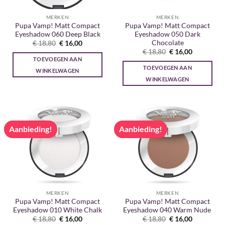
MERKEN
MERKEN
Pupa Vamp! Matt Compact
Pupa Vamp! Matt Compact
Eyeshadow 060 Deep Black
Eyeshadow 050 Dark
Chocolate
Oorspronkelijke
Huidige
€
18,80
€
16,00
prijs
prijs
Oorspronkelijke
Huidige
€
18,80
€
16,00
was:
is:
prijs
prijs
TOEVOEGEN AAN
€ 18,80.
€ 16,00.
was:
is:
TOEVOEGEN AAN
€ 18,80.
€ 16,00.
WINKELWAGEN
WINKELWAGEN
Aanbieding!
Aanbieding!
MERKEN
MERKEN
Pupa Vamp! Matt Compact
Pupa Vamp! Matt Compact
Eyeshadow 010 White Chalk
Eyeshadow 040 Warm Nude
Oorspronkelijke
Huidige
Oorspronkelijke
Huidige
€
18,80
€
16,00
€
18,80
€
16,00
prijs
prijs
prijs
prijs