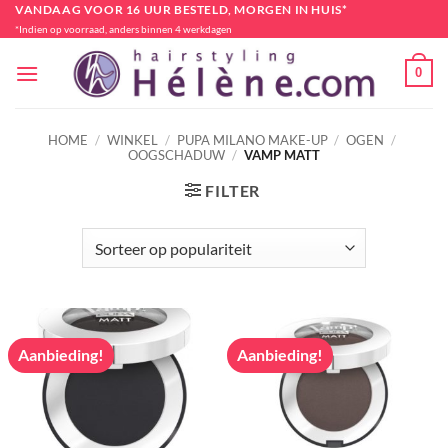
Ga
VANDAAG VOOR 16 UUR BESTELD, MORGEN IN HUIS*
*Indien op voorraad, anders binnen 4 werkdagen
naar
inhoud
0
HOME
/
WINKEL
/
PUPA MILANO MAKE-UP
/
OGEN
/
OOGSCHADUW
/
VAMP MATT
FILTER
Aanbieding!
Aanbieding!