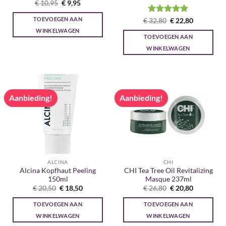
Oorspronkelijke
Huidige
€
10,95
€
9,95
prijs
prijs
was:
is:
TOEVOEGEN AAN
Gewaardeerd
Oorspronkelijke
Huidige
€
32,80
€
22,80
€ 10,95.
€ 9,95.
prijs
prijs
5
uit 5
WINKELWAGEN
was:
is:
TOEVOEGEN AAN
€ 32,80.
€ 22,80.
WINKELWAGEN
Aanbieding!
Aanbieding!
ALCINA
CHI
Alcina Kopfhaut Peeling
CHI Tea Tree Oil Revitalizing
150ml
Masque 237ml
Oorspronkelijke
Huidige
Oorspronkelijke
Huidige
€
20,50
€
18,50
€
26,80
€
20,80
prijs
prijs
prijs
prijs
was:
is:
was:
is:
TOEVOEGEN AAN
TOEVOEGEN AAN
€ 20,50.
€ 18,50.
€ 26,80.
€ 20,80.
WINKELWAGEN
WINKELWAGEN