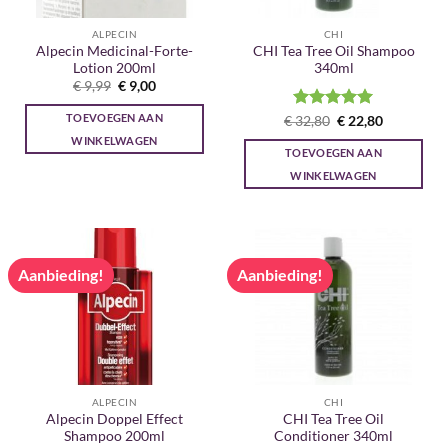
ALPECIN
CHI
Alpecin Medicinal-Forte-
CHI Tea Tree Oil Shampoo
Lotion 200ml
340ml
Oorspronkelijke
Huidige
€
9,99
€
9,00
prijs
prijs
was:
is:
TOEVOEGEN AAN
Gewaardeerd
Oorspronkelijke
Huidige
€
32,80
€
22,80
€ 9,99.
€ 9,00.
prijs
prijs
5
uit 5
WINKELWAGEN
was:
is:
TOEVOEGEN AAN
€ 32,80.
€ 22,80.
WINKELWAGEN
Aanbieding!
Aanbieding!
ALPECIN
CHI
Alpecin Doppel Effect
CHI Tea Tree Oil
Shampoo 200ml
Conditioner 340ml