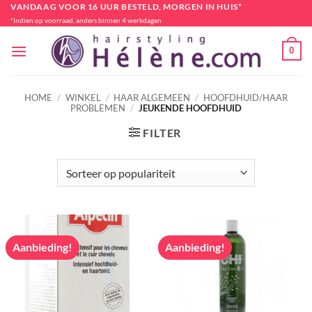
Ga
VANDAAG VOOR 16 UUR BESTELD, MORGEN IN HUIS*
*Indien op voorraad, anders binnen 4 werkdagen
naar
inhoud
0
HOME
/
WINKEL
/
HAAR ALGEMEEN
/
HOOFDHUID/HAAR
PROBLEMEN
/
JEUKENDE HOOFDHUID
FILTER
Aanbieding!
Aanbieding!