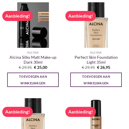
Aanbieding!
Aanbieding!
ALCINA
ALCINA
Alcina Silky Matt Make-up
Perfect Skin Foundation
Dark 30ml
Light 35ml
Oorspronkelijke
Huidige
Oorspronkelijke
Huidige
€
29,95
€
25,00
€
29,95
€
26,95
prijs
prijs
prijs
prijs
was:
is:
was:
is:
TOEVOEGEN AAN
TOEVOEGEN AAN
€ 29,95.
€ 25,00.
€ 29,95.
€ 26,95.
WINKELWAGEN
WINKELWAGEN
Aanbieding!
Aanbieding!