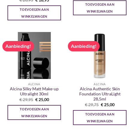
€
20,95
€
18,95
was:
is:
prijs
prijs
TOEVOEGEN AAN
€ 29,95.
€ 25,00.
was:
is:
TOEVOEGEN AAN
€ 20,95.
€ 18,95.
WINKELWAGEN
WINKELWAGEN
Aanbieding!
Aanbieding!
ALCINA
ALCINA
Alcina Silky Matt Make-up
Alcina Authentic Skin
Ultralight 30ml
Foundation UltraLight
28,5ml
Oorspronkelijke
Huidige
€
29,95
€
25,00
prijs
prijs
Oorspronkelijke
Huidige
€
29,75
€
25,00
was:
is:
prijs
prijs
TOEVOEGEN AAN
€ 29,95.
€ 25,00.
was:
is:
TOEVOEGEN AAN
€ 29,75.
€ 25,00.
WINKELWAGEN
WINKELWAGEN