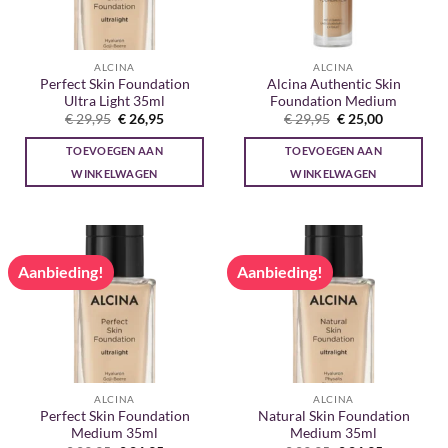
ALCINA
ALCINA
Perfect Skin Foundation
Alcina Authentic Skin
Ultra Light 35ml
Foundation Medium
Oorspronkelijke
Huidige
Oorspronkelijke
Huidige
€
29,95
€
26,95
€
29,95
€
25,00
prijs
prijs
prijs
prijs
was:
is:
was:
is:
TOEVOEGEN AAN
TOEVOEGEN AAN
€ 29,95.
€ 26,95.
€ 29,95.
€ 25,00.
WINKELWAGEN
WINKELWAGEN
Aanbieding!
Aanbieding!
ALCINA
ALCINA
Perfect Skin Foundation
Natural Skin Foundation
Medium 35ml
Medium 35ml