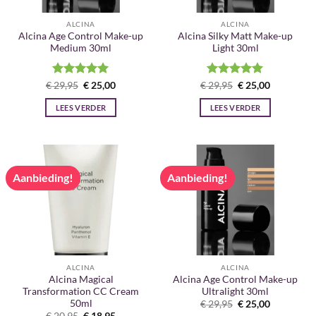
ALCINA
ALCINA
Alcina Age Control Make-up
Alcina Silky Matt Make-up
Medium 30ml
Light 30ml
Gewaardeerd
Oorspronkelijke
Huidige
Gewaardeerd
Oorspronkelijke
Huidige
€
29,95
€
25,00
€
29,95
€
25,00
prijs
prijs
prijs
prijs
5
uit 5
5
uit 5
was:
is:
was:
is:
LEES VERDER
LEES VERDER
€ 29,95.
€ 25,00.
€ 29,95.
€ 25,00.
Aanbieding!
Aanbieding!
ALCINA
ALCINA
Alcina Magical
Alcina Age Control Make-up
Transformation CC Cream
Ultralight 30ml
50ml
Oorspronkelijke
Huidige
€
29,95
€
25,00
prijs
prijs
Oorspronkelijke
Huidige