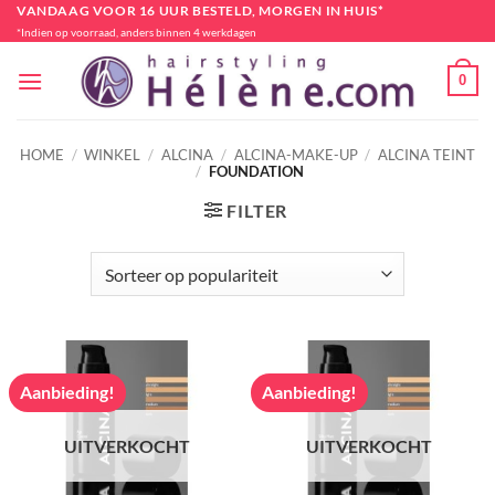
Ga
VANDAAG VOOR 16 UUR BESTELD, MORGEN IN HUIS*
*Indien op voorraad, anders binnen 4 werkdagen
naar
inhoud
0
HOME
/
WINKEL
/
ALCINA
/
ALCINA-MAKE-UP
/
ALCINA TEINT
/
FOUNDATION
FILTER
Aanbieding!
Aanbieding!
UITVERKOCHT
UITVERKOCHT