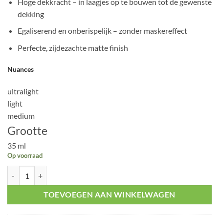
Hoge dekkracht – in laagjes op te bouwen tot de gewenste
was:
is:
dekking
€ 29,95.
€ 26,95.
Egaliserend en onberispelijk – zonder maskereffect
Perfecte, zijdezachte matte finish
Nuances
ultralight
light
medium
Grootte
35 ml
Op voorraad
Perfect Skin Foundation Medium 35ml aantal
TOEVOEGEN AAN WINKELWAGEN