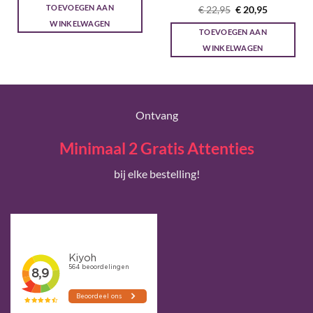
TOEVOEGEN AAN
Gewaardeerd
Oorspronkelijke
Huidige
€
22,95
€
20,95
prijs
prijs
5
uit 5
WINKELWAGEN
was:
is:
TOEVOEGEN AAN
€ 22,95.
€ 20,95.
WINKELWAGEN
Ontvang
Minimaal 2 Gratis Attenties
bij elke bestelling!