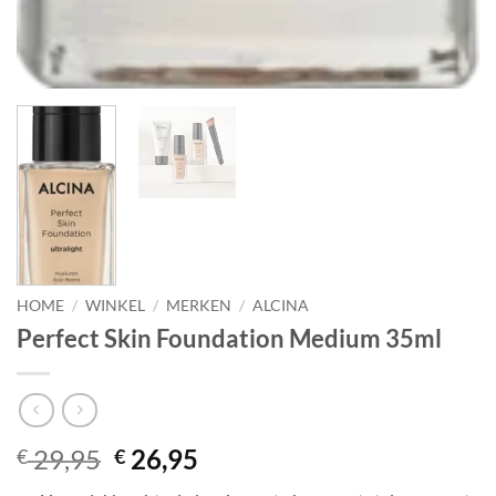
HOME
/
WINKEL
/
MERKEN
/
ALCINA
Perfect Skin Foundation Medium 35ml
Oorspronkelijke
Huidige
29,95
26,95
€
€
prijs
prijs