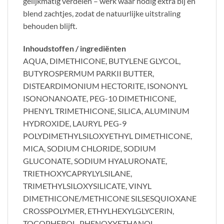
gelijkmatig verdelen – werk waar nodig extra bij en
blend zachtjes, zodat de natuurlijke uitstraling
behouden blijft.
Inhoudstoffen / ingrediënten
AQUA, DIMETHICONE, BUTYLENE GLYCOL,
BUTYROSPERMUM PARKII BUTTER,
DISTEARDIMONIUM HECTORITE, ISONONYL
ISONONANOATE, PEG-10 DIMETHICONE,
PHENYL TRIMETHICONE, SILICA, ALUMINUM
HYDROXIDE, LAURYL PEG-9
POLYDIMETHYLSILOXYETHYL DIMETHICONE,
MICA, SODIUM CHLORIDE, SODIUM
GLUCONATE, SODIUM HYALURONATE,
TRIETHOXYCAPRYLYLSILANE,
TRIMETHYLSILOXYSILICATE, VINYL
DIMETHICONE/METHICONE SILSESQUIOXANE
CROSSPOLYMER, ETHYLHEXYLGLYCERIN,
TOCOPHEROL, PHENOXYETHANOL,