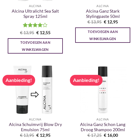
ALCINA
ALCINA
Alcina Ultralicht Sea Salt
Alcina Ganz Stark
Spray 125ml
Stylingpaste 50ml
Oorspronkelijke
Huidige
€
13,95
€
12,95
prijs
prijs
was:
is:
TOEVOEGEN AAN
Gewaardeerd
Oorspronkelijke
Huidige
€
13,95
€
12,55
€ 13,95.
€ 12,95.
prijs
prijs
4
uit 5
WINKELWAGEN
was:
is:
TOEVOEGEN AAN
€ 13,95.
€ 12,55.
WINKELWAGEN
Aanbieding!
Aanbieding!
ALCINA
ALCINA
Alcina Schuimvrij Blow Dry
Alcina Ganz Schon Lang
Emulsion 75ml
Droog Shampoo 200ml
Oorspronkelijke
Huidige
Oorspronkelijke
Huidige
€
13,95
€
12,95
€
17,25
€
16,00