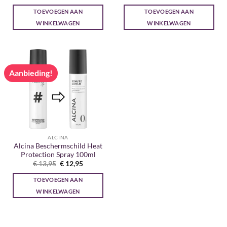
prijs
prijs
prijs
prijs
was:
is:
was:
is:
TOEVOEGEN AAN
TOEVOEGEN AAN
€ 13,95.
€ 12,95.
€ 17,25.
€ 16,00.
WINKELWAGEN
WINKELWAGEN
Aanbieding!
ALCINA
Alcina Beschermschild Heat
Protection Spray 100ml
Oorspronkelijke
Huidige
€
13,95
€
12,95
prijs
prijs
was:
is:
TOEVOEGEN AAN
€ 13,95.
€ 12,95.
WINKELWAGEN