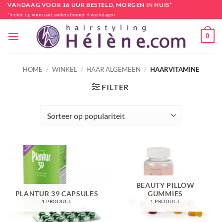
Ga
VANDAAG VOOR 16 UUR BESTELD, MORGEN IN HUIS*
*Indien op voorraad, anders binnen 4 werkdagen
naar
inhoud
0
HOME
/
WINKEL
/
HAAR ALGEMEEN
/
HAARVITAMINE
FILTER
BEAUTY PILLOW
PLANTUR 39 CAPSULES
GUMMIES
1 PRODUCT
1 PRODUCT