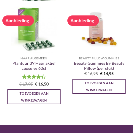
Aanbieding!
Aanbieding!
HAAR ALGEMEEN
BEAUTY PILLOW GUMMIES
Plantuur 39 Haar aktief
Beauty Gummies By Beauty
capsules 60st
Pillow (per stuk)
Oorspronkelijke
Huidige
€
16,95
€
14,95
prijs
prijs
was:
is:
TOEVOEGEN AAN
Gewaardeerd
Oorspronkelijke
Huidige
€
17,95
€
16,50
€ 16,95.
€ 14,95.
prijs
prijs
4.33
uit 5
WINKELWAGEN
was:
is:
TOEVOEGEN AAN
€ 17,95.
€ 16,50.
WINKELWAGEN