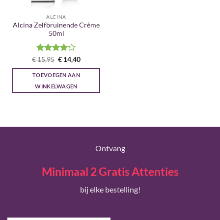
ALCINA
Alcina Zelfbruinende Crème
50ml
Gewaardeerd
Oorspronkelijke
Huidige
€
15,95
€
14,40
prijs
prijs
4
uit 5
was:
is:
TOEVOEGEN AAN
€ 15,95.
€ 14,40.
WINKELWAGEN
Ontvang
Minimaal 2 Gratis Attenties
bij elke bestelling!