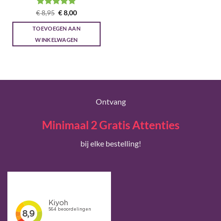
Gewaardeerd
Oorspronkelijke
Huidige
€
8,95
€
8,00
prijs
prijs
5
uit 5
was:
is:
TOEVOEGEN AAN
€ 8,95.
€ 8,00.
WINKELWAGEN
Ontvang
Minimaal 2 Gratis Attenties
bij elke bestelling!