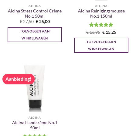
ALCINA
ALCINA
Alcina Stress Control Crème
Alcina Reinigingsmousse
No 1 50ml
No.1 150ml
Oorspronkelijke
Huidige
€
27,50
€
25,00
prijs
prijs
was:
is:
TOEVOEGEN AAN
Gewaardeerd
Oorspronkelijke
Huidige
€
16,95
€
15,25
€ 27,50.
€ 25,00.
prijs
prijs
5
uit 5
WINKELWAGEN
was:
is:
TOEVOEGEN AAN
€ 16,95.
€ 15,25.
WINKELWAGEN
Aanbieding!
ALCINA
Alcina Handcrème No.1
50ml