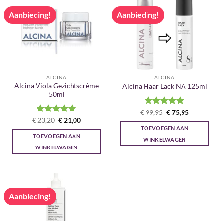
Aanbieding!
Aanbieding!
ALCINA
ALCINA
Alcina Viola Gezichtscrème
Alcina Haar Lack NA 125ml
50ml
Gewaardeerd
Oorspronkelijke
Huidige
€
99,95
€
75,95
prijs
prijs
5
uit 5
Gewaardeerd
Oorspronkelijke
Huidige
€
23,20
€
21,00
was:
is:
prijs
prijs
5
uit 5
TOEVOEGEN AAN
€ 99,95.
€ 75,95.
was:
is:
TOEVOEGEN AAN
€ 23,20.
€ 21,00.
WINKELWAGEN
WINKELWAGEN
Aanbieding!