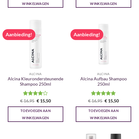
WINKELWAGEN
WINKELWAGEN
Aanbieding!
Aanbieding!
ALCINA
ALCINA
Alcina Kleurondersteunende
Alcina Aufbau Shampoo
Shampoo 250ml
250ml
Gewaardeerd
Oorspronkelijke
Huidige
Gewaardeerd
Oorspronkelijke
Huidige
€
16,95
€
15,50
€
16,95
€
15,50
prijs
prijs
prijs
prijs
4
uit 5
5
uit 5
was:
is:
was:
is:
TOEVOEGEN AAN
TOEVOEGEN AAN
€ 16,95.
€ 15,50.
€ 16,95.
€ 15,50.
WINKELWAGEN
WINKELWAGEN