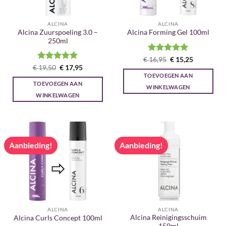
ALCINA
ALCINA
Alcina Zuurspoeling 3.0 –
Alcina Forming Gel 100ml
250ml
Gewaardeerd
Oorspronkelijke
Huidige
€
16,95
€
15,25
prijs
prijs
5
uit 5
Gewaardeerd
Oorspronkelijke
Huidige
€
19,50
€
17,95
was:
is:
prijs
prijs
5
uit 5
TOEVOEGEN AAN
€ 16,95.
€ 15,25.
was:
is:
TOEVOEGEN AAN
€ 19,50.
€ 17,95.
WINKELWAGEN
WINKELWAGEN
Aanbieding!
Aanbieding!
ALCINA
ALCINA
Alcina Reinigingsschuim
Alcina Curls Concept 100ml