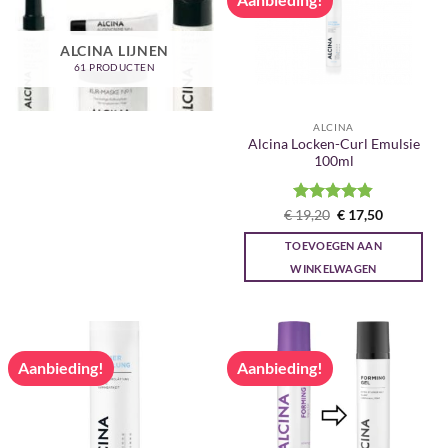
ALCINA LIJNEN
61 PRODUCTEN
ALCINA
Alcina Locken-Curl Emulsie
100ml
Gewaardeerd
Oorspronkelijke
Huidige
€
19,20
€
17,50
prijs
prijs
4.83
uit 5
was:
is:
TOEVOEGEN AAN
€ 19,20.
€ 17,50.
WINKELWAGEN
Aanbieding!
Aanbieding!