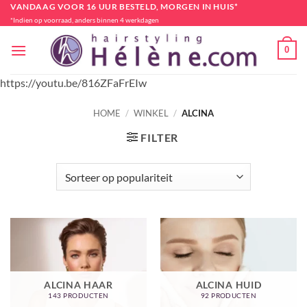
Ga
VANDAAG VOOR 16 UUR BESTELD, MORGEN IN HUIS*
*Indien op voorraad, anders binnen 4 werkdagen
naar
inhoud
0
https://youtu.be/816ZFaFrEIw
HOME
/
WINKEL
/
ALCINA
FILTER
ALCINA HAAR
ALCINA HUID
143 PRODUCTEN
92 PRODUCTEN