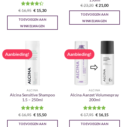
150ml
Oorspronkelijke
Huidige
€
23,20
€
21,00
prijs
prijs
Gewaardeerd
Oorspronkelijke
Huidige
€
16,95
€
15,30
was:
is:
prijs
prijs
TOEVOEGEN AAN
4.33
uit 5
€ 23,20.
€ 21,00.
was:
is:
TOEVOEGEN AAN
WINKELWAGEN
€ 16,95.
€ 15,30.
WINKELWAGEN
Aanbieding!
Aanbieding!
ALCINA
ALCINA
Alcina Sensitive Shampoo
Alcina Aanzet Volumespray
1.5 – 250ml
200ml
Gewaardeerd
Oorspronkelijke
Huidige
Gewaardeerd
Oorspronkelijke
Huidige
€
16,95
€
15,50
€
17,95
€
16,15
prijs
prijs
prijs
prijs
5
uit 5
5
uit 5
was:
is:
was:
is:
TOEVOEGEN AAN
TOEVOEGEN AAN
€ 16,95.
€ 15,50.
€ 17,95.
€ 16,15.