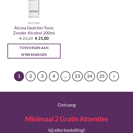
ALCINA
Alcina Gezichts-Tonic
Zonder Alcohol 200ml
Oorspronkelijke
Huidige
€
23,20
€
21,00
prijs
prijs
was:
is:
TOEVOEGEN AAN
€ 23,20.
€ 21,00.
WINKELWAGEN
1
2
3
4
…
23
24
25
Ontvang
Minimaal 2 Gratis Attenties
bij elke bestelling!