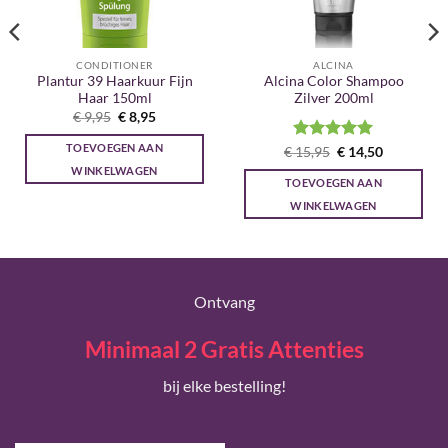
CONDITIONER
ALCINA
Plantur 39 Haarkuur Fijn
Alcina Color Shampoo
Haar 150ml
Zilver 200ml
Oorspronkelijke
Huidige
€
9,95
€
8,95
prijs
prijs
was:
is:
TOEVOEGEN AAN
Gewaardeerd
Oorspronkelijke
Huidige
€
15,95
€
14,50
€ 9,95.
€ 8,95.
prijs
prijs
5
uit 5
WINKELWAGEN
was:
is:
TOEVOEGEN AAN
€ 15,95.
€ 14,50.
WINKELWAGEN
Ontvang
Minimaal 2 Gratis Attenties
bij elke bestelling!