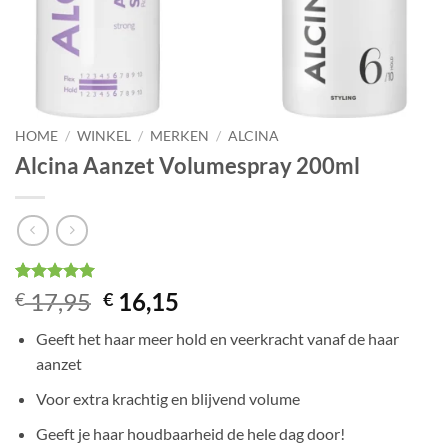
HOME
/
WINKEL
/
MERKEN
/
ALCINA
Alcina Aanzet Volumespray 200ml
Gewaardeerd
5
Oorspronkelijke
Huidige
17,95
16,15
€
€
5
op 5
prijs
prijs
gebaseerd
Geeft het haar meer hold en veerkracht vanaf de haar
op
klant
was:
is:
waarderingen
aanzet
€ 17,95.
€ 16,15.
Voor extra krachtig en blijvend volume
Geeft je haar houdbaarheid de hele dag door!