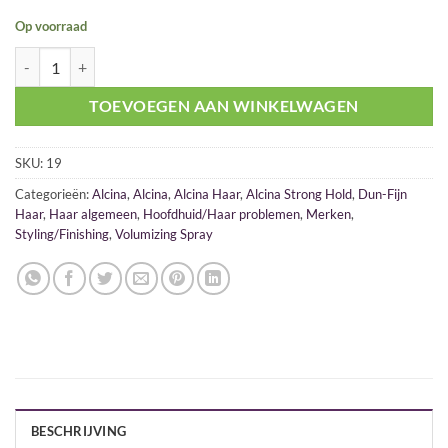
Op voorraad
Alcina Aanzet Volumespray 200ml aantal
TOEVOEGEN AAN WINKELWAGEN
SKU:
19
Categorieën:
Alcina
,
Alcina
,
Alcina Haar
,
Alcina Strong Hold
,
Dun-Fijn
Haar
,
Haar algemeen
,
Hoofdhuid/Haar problemen
,
Merken
,
Styling/Finishing
,
Volumizing Spray
BESCHRIJVING