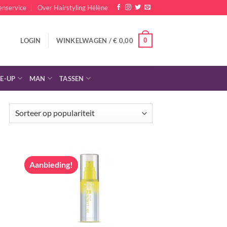
enservice
Over Hairstyling Hélène
0
LOGIN
WINKELWAGEN /
€
0,00
E-UP
MAN
TASSEN
Gesorteerd
op
populariteit
Aanbieding!