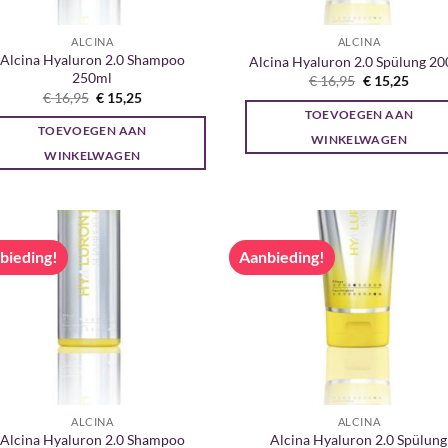
ALCINA
ALCINA
Alcina Hyaluron 2.0 Shampoo
Alcina Hyaluron 2.0 Spülung 2
250ml
Oorspronkeli
Huidi
€
16,95
€
15,25
prijs
prijs
Oorspronkelijke
Huidige
€
16,95
€
15,25
was:
is:
prijs
prijs
TOEVOEGEN AAN
€ 16,95.
€ 15,2
was:
is:
TOEVOEGEN AAN
€ 16,95.
€ 15,25.
WINKELWAGEN
WINKELWAGEN
bieding!
Aanbieding!
ALCINA
ALCINA
Alcina Hyaluron 2.0 Shampoo
Alcina Hyaluron 2.0 Spülung