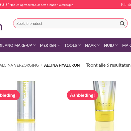
Klant
HUIS*
*Indien op voorraad, anders binnen 4 werkdagen
Zoeken
naar:
MILANO MAKE-UP
MERKEN
TOOLS
HAAR
HUID
MAK
Toont alle 6 resultaten
ALCINA VERZORGING
/
ALCINA HYALURON
bieding!
Aanbieding!