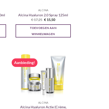
ALCINA
00ml
Alcina Hyaluron 2.0 Spray 125ml
jke
ge
Oorspronkelijke
Huidige
€
17,25
€
15,50
prijs
prijs
was:
is:
TOEVOEGEN AAN
5.
€ 17,25.
€ 15,50.
WINKELWAGEN
Aanbieding!
ALCINA
Alcina Hyaluron Actie (Crème,