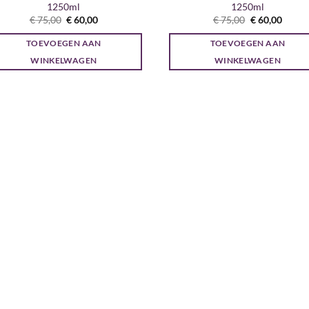
1250ml
1250ml
Oorspronkelijke
Huidige
Oorspronkeli
Huidi
€
75,00
€
60,00
€
75,00
€
60,00
prijs
prijs
prijs
prijs
was:
is:
was:
is:
TOEVOEGEN AAN
TOEVOEGEN AAN
€ 75,00.
€ 60,00.
€ 75,00.
€ 60,0
WINKELWAGEN
WINKELWAGEN