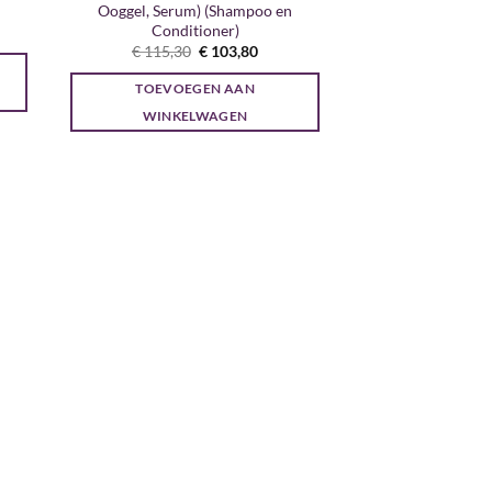
Ooggel, Serum) (Shampoo en
Conditioner)
jke
ge
Oorspronkelijke
Huidige
€
115,30
€
103,80
prijs
prijs
0.
was:
is:
TOEVOEGEN AAN
€ 115,30.
€ 103,80.
WINKELWAGEN