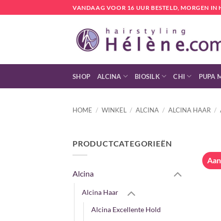
Ga
VANDAAG VOOR 16 UUR BESTELD, MORGEN IN 
naar
inhoud
SHOP
ALCINA
BIOSILK
CHI
PUPA 
HOME
/
WINKEL
/
ALCINA
/
ALCINA HAAR
/
PRODUCTCATEGORIEËN
Aan
Alcina
Alcina Haar
Alcina Excellente Hold