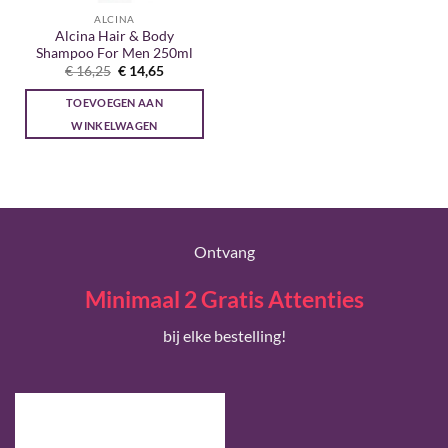
ALCINA
Alcina Hair & Body
Shampoo For Men 250ml
Oorspronkelijke
Huidige
€
16,25
€
14,65
prijs
prijs
was:
is:
TOEVOEGEN AAN
€ 16,25.
€ 14,65.
WINKELWAGEN
Ontvang
Minimaal 2 Gratis Attenties
bij elke bestelling!