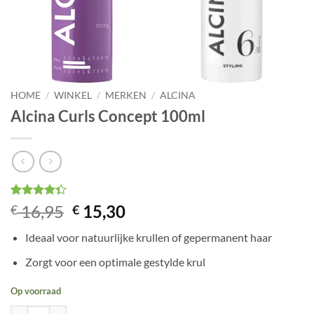
HOME
/
WINKEL
/
MERKEN
/
ALCINA
Alcina Curls Concept 100ml
Gewaardeerd
3
Oorspronkelijke
Huidige
16,95
15,30
€
€
4.33
op 5
prijs
prijs
gebaseerd
Ideaal voor natuurlijke krullen of gepermanent haar
op
klant
was:
is:
waarderingen
€ 16,95.
€ 15,30.
Zorgt voor een optimale gestylde krul
Op voorraad
Alcina Curls Concept 100ml aantal