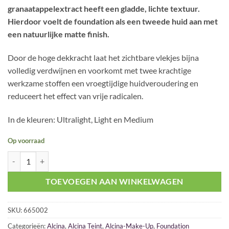
was:
is:
granaatappelextract heeft een gladde, lichte textuur.
€ 29,75.
€ 25,00.
Hierdoor voelt de foundation als een tweede huid aan met
een natuurlijke matte finish.
Door de hoge dekkracht laat het zichtbare vlekjes bijna
volledig verdwijnen en voorkomt met twee krachtige
werkzame stoffen een vroegtijdige huidveroudering en
reduceert het effect van vrije radicalen.
In de kleuren: Ultralight, Light en Medium
Op voorraad
Alcina Authentic Skin Foundation UltraLight 28,5ml aantal
TOEVOEGEN AAN WINKELWAGEN
SKU:
665002
Categorieën:
Alcina
,
Alcina Teint
,
Alcina-Make-Up
,
Foundation