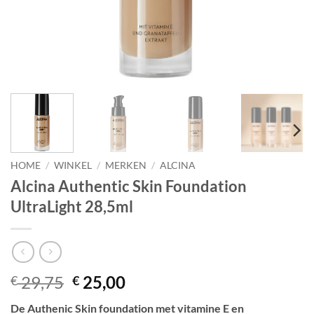
HOME
/
WINKEL
/
MERKEN
/
ALCINA
Alcina Authentic Skin Foundation
UltraLight 28,5ml
Oorspronkelijke
Huidige
29,75
25,00
€
€
prijs
prijs
De Authenic Skin foundation met vitamine E en