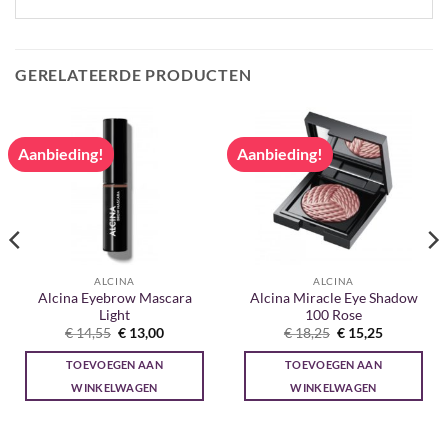
GERELATEERDE PRODUCTEN
Aanbieding!
Aanbieding!
ALCINA
ALCINA
Alcina Eyebrow Mascara
Alcina Miracle Eye Shadow
Light
100 Rose
Oorspronkelijke
Huidige
Oorspronkelijke
Huidige
€
14,55
€
13,00
€
18,25
€
15,25
prijs
prijs
prijs
prijs
was:
is:
was:
is:
TOEVOEGEN AAN
TOEVOEGEN AAN
€ 14,55.
€ 13,00.
€ 18,25.
€ 15,25.
WINKELWAGEN
WINKELWAGEN