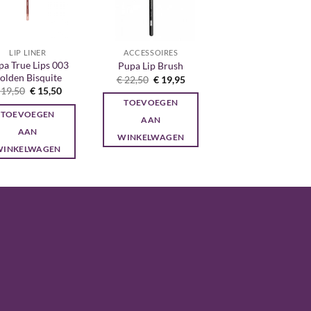
LIP LINER
ACCESSOIRES
pa True Lips 003
Pupa Lip Brush
olden Bisquite
Oorspronkelijke
Huidige
€
22,50
€
19,95
prijs
prijs
Oorspronkelijke
Huidige
19,50
€
15,50
was:
is:
prijs
prijs
TOEVOEGEN
€ 22,50.
€ 19,95.
was:
is:
TOEVOEGEN
€ 19,50.
€ 15,50.
AAN
AAN
WINKELWAGEN
WINKELWAGEN