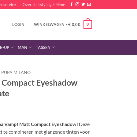
enservice
Over Hairstyling Hélène
0
LOGIN
WINKELWAGEN /
€
0,00
E-UP
MAN
TASSEN
PUPA MILANO
t Compact Eyeshadow
ate
lijke
dige
s
a Vamp! Matt Compact Eyeshadow
! Deze
t te combineren met glanzende tinten voor
,00.