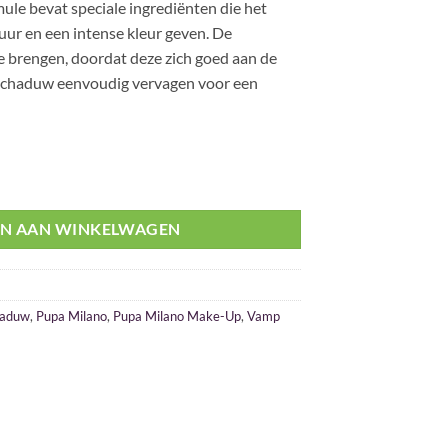
ule bevat speciale ingrediënten die het
uur en een intense kleur geven. De
e brengen, doordat deze zich goed aan de
gschaduw eenvoudig vervagen voor een
dow 050 Dark Chocolate aantal
N AAN WINKELWAGEN
haduw
,
Pupa Milano
,
Pupa Milano Make-Up
,
Vamp