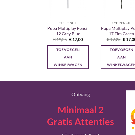
ACCESSOIRES
EYE PENCIL
EYE PENCIL
Pupa Multiplay Pencil
Pupa Multiplay Pe
pa Blending Brush
12 Grey Blue
17 Elm Green
Oorspronkelijke
Huidige
€
23,45
€
19,95
prijs
prijs
Oorspronkelijke
Huidige
Oorspr
€
19,25
€
17,00
€
19,25
€
17,0
was:
is:
prijs
prijs
prijs
TOEVOEGEN
€ 23,45.
€ 19,95.
was:
is:
was:
TOEVOEGEN
TOEVOEGEN
€ 19,25.
€ 17,00.
€ 19,2
AAN
AAN
AAN
WINKELWAGEN
WINKELWAGEN
WINKELWAGE
Ontvang
Minimaal 2
Gratis Attenties