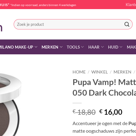
Klant
HUIS*
*Indien op voorraad, anders binnen 4 werkdagen
Zoeken
naar:
MILANO MAKE-UP
MERKEN
TOOLS
HAAR
HUID
MAK
HOME
/
WINKEL
/
MERKEN
/
Pupa Vamp! Mat
050 Dark Chocol
Oorspronke
Hui
18,80
16,00
€
€
prijs
prij
Accentueer je ogen met de
Pup
was:
is:
matte oogschaduws zijn perfec
€ 18,80.
€ 16