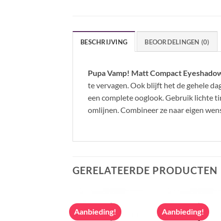
BESCHRIJVING
BEOORDELINGEN (0)
Pupa Vamp! Matt Compact Eyeshado
te vervagen. Ook blijft het de gehele d
een complete ooglook. Gebruik lichte ti
omlijnen. Combineer ze naar eigen wens
GERELATEERDE PRODUCTEN
bieding!
Aanbieding!
Aanbieding!