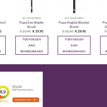
ACCESSOIRES
ACCESSOIRES
ncil
Pupa Eye Shader
Pupa Angled Blusher
Pu
Brush
Brush
G
onkelijke
Huidige
Oorspronkelijke
Huidige
Oorspronkelijke
Huidige
0
€
23,45
€
19,95
€
32,50
€
29,95
€
prijs
prijs
prijs
prijs
prijs
is:
was:
is:
was:
is:
TOEVOEGEN
TOEVOEGEN
5.
€ 17,00.
€ 23,45.
€ 19,95.
€ 32,50.
€ 29,95.
AAN
AAN
N
WINKELWAGEN
WINKELWAGEN