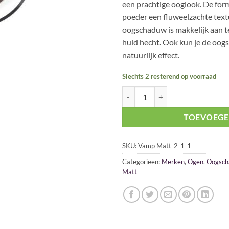
een prachtige ooglook. De form
poeder een fluweelzachte text
oogschaduw is makkelijk aan t
huid hecht. Ook kun je de oo
natuurlijk effect.
Slechts 2 resterend op voorraad
Pupa Vamp! Matt Compact Eyesha
TOEVOEGE
SKU:
Vamp Matt-2-1-1
Categorieën:
Merken
,
Ogen
,
Oogsc
Matt