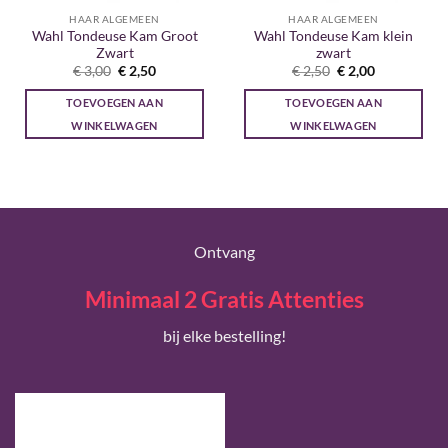
HAAR ALGEMEEN
HAAR ALGEMEEN
Wahl Tondeuse Kam Groot
Wahl Tondeuse Kam klein
Zwart
zwart
Oorspronkelijke
Huidige
Oorspronkelijke
Huidige
€
3,00
€
2,50
€
2,50
€
2,00
prijs
prijs
prijs
prijs
was:
is:
was:
is:
TOEVOEGEN AAN
TOEVOEGEN AAN
€ 3,00.
€ 2,50.
€ 2,50.
€ 2,00.
WINKELWAGEN
WINKELWAGEN
Ontvang
Minimaal 2 Gratis Attenties
bij elke bestelling!