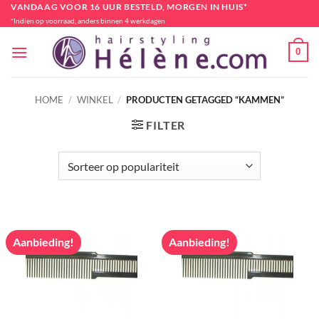
Ga
VANDAAG VOOR 16 UUR BESTELD, MORGEN IN HUIS*
*Indien op voorraad, anders binnen 4 werkdagen
naar
inhoud
0
HOME
/
WINKEL
/
PRODUCTEN GETAGGED “KAMMEN”
FILTER
Aanbieding!
Aanbieding!