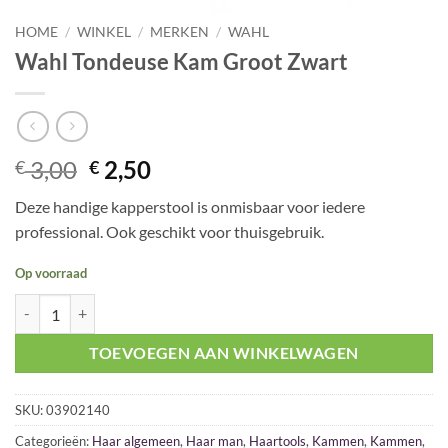
HOME
/
WINKEL
/
MERKEN
/
WAHL
Wahl Tondeuse Kam Groot Zwart
Oorspronkelijke
Huidige
3,00
2,50
€
€
prijs
prijs
Deze handige kapperstool is onmisbaar voor iedere
was:
is:
professional. Ook geschikt voor thuisgebruik.
€ 3,00.
€ 2,50.
Op voorraad
Wahl Tondeuse Kam Groot Zwart aantal
TOEVOEGEN AAN WINKELWAGEN
SKU:
03902140
Categorieën:
Haar algemeen
,
Haar man
,
Haartools
,
Kammen
,
Kammen
,