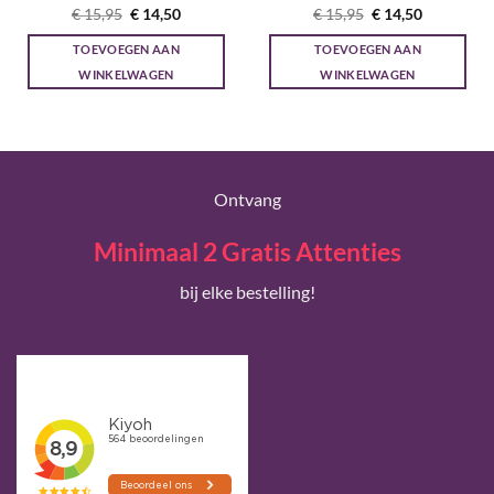
Gewaardeerd
Oorspronkelijke
Huidige
Gewaardeerd
Oorspronkelijke
Huidige
€
15,95
€
14,50
€
15,95
€
14,50
prijs
prijs
prijs
prijs
5
uit 5
4.67
uit 5
was:
is:
was:
is:
TOEVOEGEN AAN
TOEVOEGEN AAN
€ 15,95.
€ 14,50.
€ 15,95.
€ 14,50.
WINKELWAGEN
WINKELWAGEN
Ontvang
Minimaal 2 Gratis Attenties
bij elke bestelling!