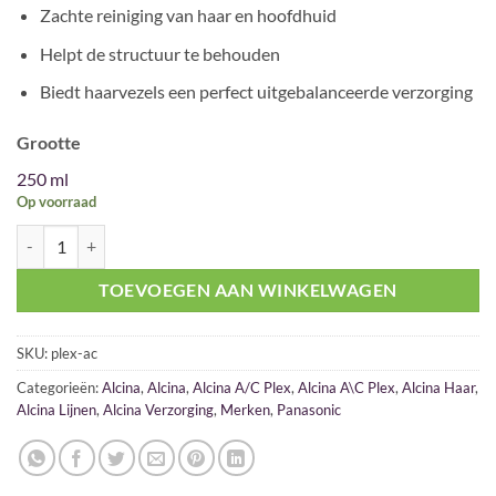
€ 21,95.
€ 19,95.
Zachte reiniging van haar en hoofdhuid
Helpt de structuur te behouden
Biedt haarvezels een perfect uitgebalanceerde verzorging
Grootte
250 ml
Op voorraad
Alcina A/C Plex-shampoo 250ml aantal
TOEVOEGEN AAN WINKELWAGEN
SKU:
plex-ac
Categorieën:
Alcina
,
Alcina
,
Alcina A/C Plex
,
Alcina A\C Plex
,
Alcina Haar
,
Alcina Lijnen
,
Alcina Verzorging
,
Merken
,
Panasonic