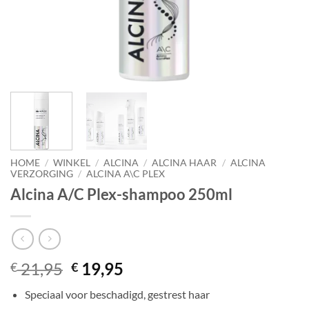
HOME
/
WINKEL
/
ALCINA
/
ALCINA HAAR
/
ALCINA
VERZORGING
/
ALCINA A\C PLEX
Alcina A/C Plex-shampoo 250ml
Oorspronkelijke
Huidige
21,95
19,95
€
€
prijs
prijs
Speciaal voor beschadigd, gestrest haar
was:
is: