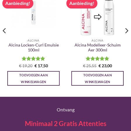
Aanbieding!
Aanbieding!
ALCINA
ALCINA
Alcina Locken-Curl Emulsie
Alcina Modelleer-Schuim
100ml
Aer 300ml
Gewaardeerd
Oorspronkelijke
Huidige
Gewaardeerd
Oorspronkelijke
Huidige
€
19,20
€
17,50
€
25,55
€
23,00
prijs
prijs
prijs
prijs
4.83
uit 5
5
uit 5
was:
is:
was:
is:
TOEVOEGEN AAN
TOEVOEGEN AAN
€ 19,20.
€ 17,50.
€ 25,55.
€ 23,00.
WINKELWAGEN
WINKELWAGEN
Ontvang
Minimaal 2 Gratis Attenties