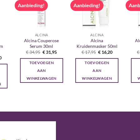
Aanbieding!
Aanbieding!
Aanb
ALCINA
ALCINA
Alcina Couperose
Alcina
Al
im
Serum 30ml
Kruidenmasker 50ml
Oorspronkelijke
Huidige
Oorspronkelijke
Huidige
€
34,95
€
31,95
€
17,95
€
16,20
€
prijs
prijs
prijs
prijs
onkelijke
Huidige
0
was:
is:
was:
is:
prijs
TOEVOEGEN
TOEVOEGEN
€ 34,95.
€ 31,95.
€ 17,95.
€ 16,20.
is:
0.
€ 21,00.
AAN
AAN
WINKELWAGEN
WINKELWAGEN
N