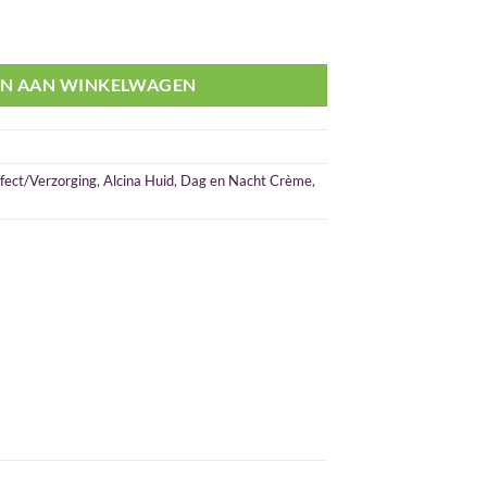
al
N AAN WINKELWAGEN
ffect/Verzorging
,
Alcina Huid
,
Dag en Nacht Crème
,