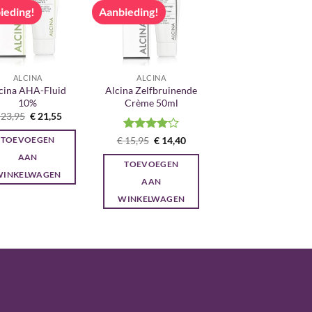
ieding!
Aanbieding!
ALCINA
ALCINA
cina AHA-Fluid
Alcina Zelfbruinende
10%
Crème 50ml
Oorspronkelijke
Huidige
23,95
€
21,55
prijs
prijs
was:
is:
Gewaardeerd
Oorspronkelijke
Huidige
€
15,95
€
14,40
TOEVOEGEN
€ 23,95.
€ 21,55.
prijs
prijs
4
uit 5
AAN
was:
is:
TOEVOEGEN
€ 15,95.
€ 14,40.
WINKELWAGEN
AAN
WINKELWAGEN