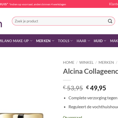
Klant
HUIS*
*Indien op voorraad, anders binnen 4 werkdagen
Zoeken
naar:
MILANO MAKE-UP
MERKEN
TOOLS
HAAR
HUID
MAK
HOME
/
WINKEL
/
MERKEN
/
Alcina Collagee
Oorspronke
Hui
53,95
49,95
€
€
prijs
prij
Complete verzorging tegen
was:
is:
€ 53,95.
€ 49
Reguleert de vochthuishou
Op voorraad