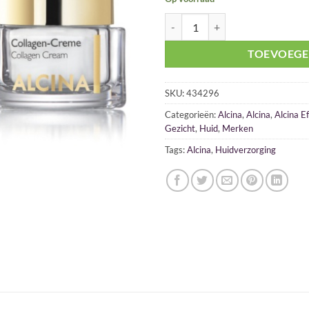
Alcina Collageencrème 50ml aant
TOEVOEGE
SKU:
434296
Categorieën:
Alcina
,
Alcina
,
Alcina E
Gezicht
,
Huid
,
Merken
Tags:
Alcina
,
Huidverzorging