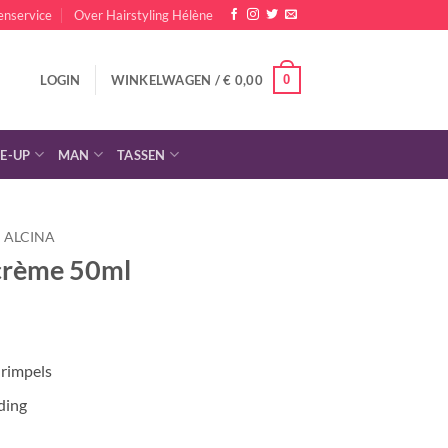
enservice
Over Hairstyling Hélène
0
LOGIN
WINKELWAGEN /
€
0,00
E-UP
MAN
TASSEN
ALCINA
ncrème 50ml
lijke
dige
s
 rimpels
,95.
ding