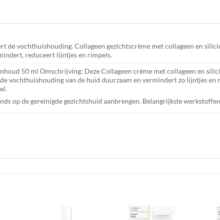
rt de vochthuishouding. Collageen gezichtscrème met collageen en silici
ndert, reduceert lijntjes en rimpels.
 Inhoud 50 ml Omschrijving: Deze Collageen créme met collageen en sili
de vochthuishouding van de huid duurzaam en vermindert zo lijntjes en r
el.
vonds op de gereinigde gezichtshuid aanbrengen. Belangrijkste werkstoffen