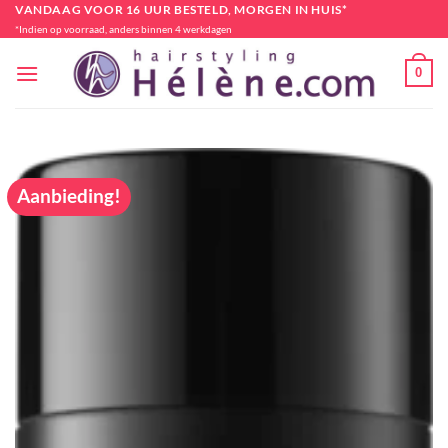
Ga
VANDAAG VOOR 16 UUR BESTELD, MORGEN IN HUIS*
*Indien op voorraad, anders binnen 4 werkdagen
naar
inhoud
0
Aanbieding!