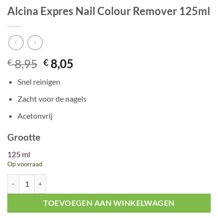
Alcina Expres Nail Colour Remover 125ml
Oorspronkelijke
Huidige
8,95
8,05
€
€
prijs
prijs
Snel reinigen
was:
is:
€ 8,95.
€ 8,05.
Zacht voor de nagels
Acetonvrij
Grootte
125 ml
Op voorraad
Alcina Expres Nail Colour Remover 125ml aantal
TOEVOEGEN AAN WINKELWAGEN