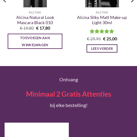
ALCINA
ALCINA
Alcina Natural Look
Alcina Silky Matt Make-up
Mascara Black 010
Light 30ml
Oorspronkelijke
Huidige
€
19,80
€
17,80
prijs
prijs
was:
is:
TOEVOEGEN AAN
Gewaardeerd
Oorspronkelijke
Huidige
€
29,95
€
25,00
€ 19,80.
€ 17,80.
prijs
prijs
5
uit 5
WINKELWAGEN
was:
is:
LEES VERDER
€ 29,95.
€ 25,00.
Ontvang
Minimaal 2 Gratis Attenties
bij elke bestelling!