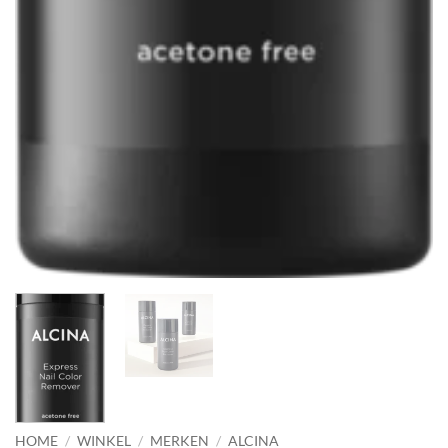
HOME
/
WINKEL
/
MERKEN
/
ALCINA