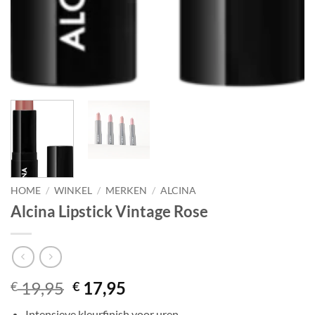
HOME
/
WINKEL
/
MERKEN
/
ALCINA
Alcina Lipstick Vintage Rose
Oorspronkelijke
Huidige
19,95
17,95
€
€
prijs
prijs
Intensieve kleurfinish voor uren