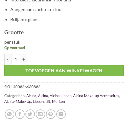
was:
is:
€ 19,95.
€ 17,95.
Aangenaam zachte textuur
Briljante glans
Grootte
per stuk
Op voorraad
Alcina Lipstick Vintage Rose aantal
TOEVOEGEN AAN WINKELWAGEN
SKU:
400866660886
Categorieën:
Alcina
,
Alcina
,
Alcina Lippen
,
Alcina Make-up Accessoires
,
Alcina-Make-Up
,
Lippenstift
,
Merken