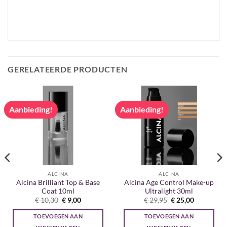
GERELATEERDE PRODUCTEN
Aanbieding!
Aanbieding!
ALCINA
ALCINA
Alcina Brilliant Top & Base
Alcina Age Control Make-up
Coat 10ml
Ultralight 30ml
Oorspronkelijke
Huidige
Oorspronkelijke
Huidige
€
10,30
€
9,00
€
29,95
€
25,00
prijs
prijs
prijs
prijs
was:
is:
was:
is:
TOEVOEGEN AAN
TOEVOEGEN AAN
€ 10,30.
€ 9,00.
€ 29,95.
€ 25,00.