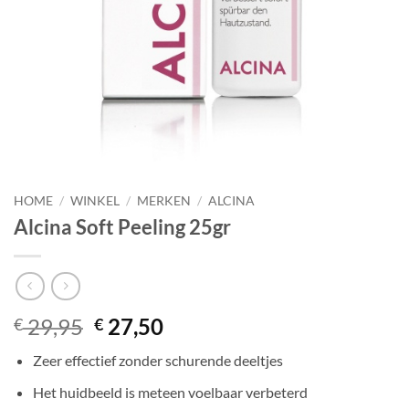
HOME
/
WINKEL
/
MERKEN
/
ALCINA
Alcina Soft Peeling 25gr
Oorspronkelijke
Huidige
29,95
27,50
€
€
prijs
prijs
Zeer effectief zonder schurende deeltjes
was:
is:
€ 29,95.
€ 27,50.
Het huidbeeld is meteen voelbaar verbeterd