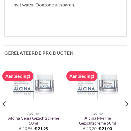
met water. Oogzone uitsparen.
GERELATEERDE PRODUCTEN
Aanbieding!
Aanbieding!
ALCINA
ALCINA
Alcina Cenia Gezichtscrème
Alcina Myrrhe
50ml
Gezichtscrème 50ml
Oorspronkelijke
Huidige
Oorspronkelijke
Huidige
€
23,95
€
21,95
€
23,20
€
21,00