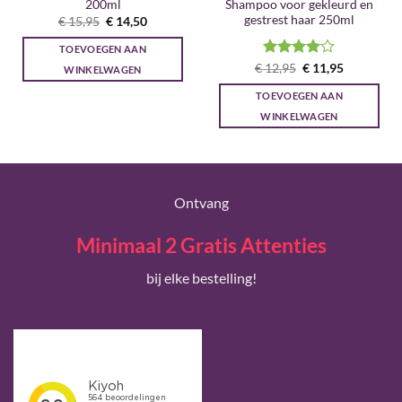
200ml
Shampoo voor gekleurd en
gestrest haar 250ml
Oorspronkelijke
Huidige
€
15,95
€
14,50
prijs
prijs
was:
is:
TOEVOEGEN AAN
€ 15,95.
€ 14,50.
Gewaardeerd
Oorspronkelijke
Huidige
€
12,95
€
11,95
WINKELWAGEN
prijs
prijs
4
uit 5
was:
is:
TOEVOEGEN AAN
€ 12,95.
€ 11,95.
WINKELWAGEN
Ontvang
Minimaal 2 Gratis Attenties
bij elke bestelling!