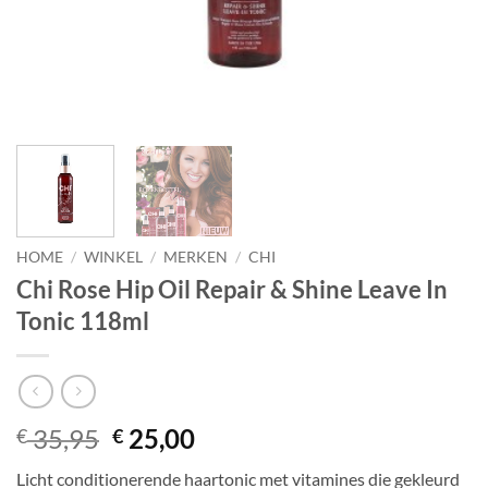
HOME
/
WINKEL
/
MERKEN
/
CHI
Chi Rose Hip Oil Repair & Shine Leave In
Tonic 118ml
Oorspronkelijke
Huidige
35,95
25,00
€
€
prijs
prijs
Licht conditionerende haartonic met vitamines die gekleurd