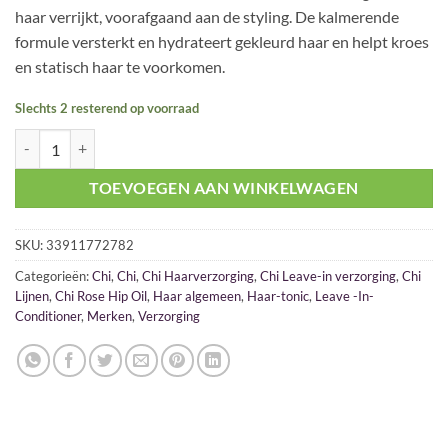
was:
is:
haar verrijkt, voorafgaand aan de styling. De kalmerende
€ 35,95.
€ 25,00.
formule versterkt en hydrateert gekleurd haar en helpt kroes
en statisch haar te voorkomen.
Slechts 2 resterend op voorraad
Chi Rose Hip Oil Repair & Shine Leave In Tonic 118ml aantal
TOEVOEGEN AAN WINKELWAGEN
SKU:
33911772782
Categorieën:
Chi
,
Chi
,
Chi Haarverzorging
,
Chi Leave-in verzorging
,
Chi
Lijnen
,
Chi Rose Hip Oil
,
Haar algemeen
,
Haar-tonic
,
Leave -In-
Conditioner
,
Merken
,
Verzorging