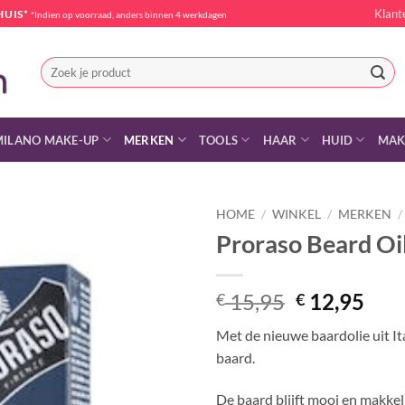
Klant
HUIS*
*Indien op voorraad, anders binnen 4 werkdagen
Zoeken
naar:
MILANO MAKE-UP
MERKEN
TOOLS
HAAR
HUID
MAK
HOME
/
WINKEL
/
MERKEN
/
Proraso Beard Oi
Oorspronke
Hui
15,95
12,95
€
€
prijs
prij
Met de nieuwe baardolie uit It
was:
is:
baard.
€ 15,95.
€ 12
De baard blijft mooi en makkel