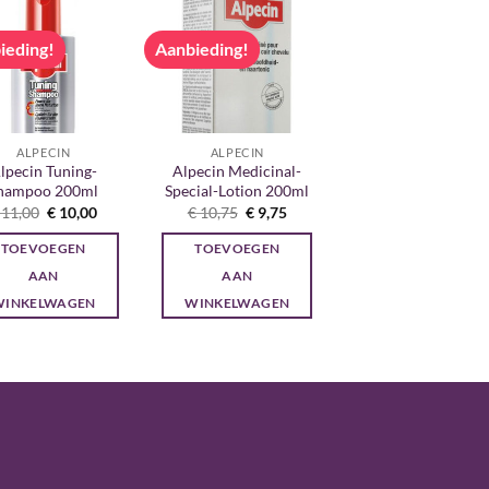
ieding!
Aanbieding!
ALPECIN
ALPECIN
lpecin Tuning-
Alpecin Medicinal-
hampoo 200ml
Special-Lotion 200ml
Oorspronkelijke
Huidige
Oorspronkelijke
Huidige
11,00
€
10,00
€
10,75
€
9,75
prijs
prijs
prijs
prijs
was:
is:
was:
is:
TOEVOEGEN
TOEVOEGEN
€ 11,00.
€ 10,00.
€ 10,75.
€ 9,75.
AAN
AAN
WINKELWAGEN
WINKELWAGEN