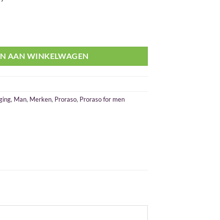
 aantal
N AAN WINKELWAGEN
ging
,
Man
,
Merken
,
Proraso
,
Proraso for men