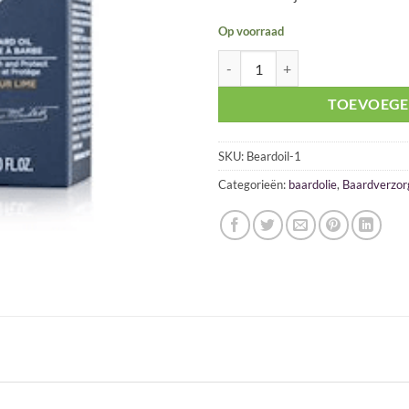
Op voorraad
Proraso Beard Oil Azur Lime 30ml
TOEVOEGE
SKU:
Beardoil-1
Categorieën:
baardolie
,
Baardverzor