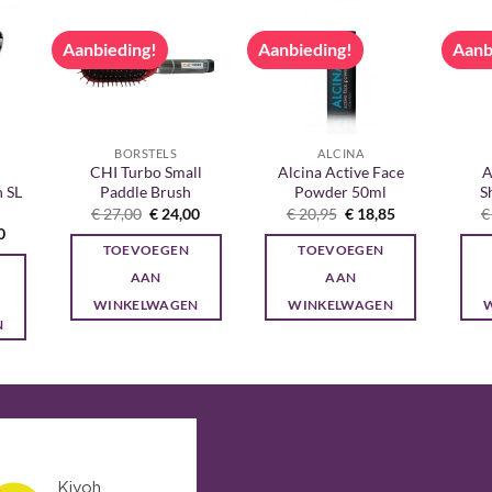
Aanbieding!
Aanbieding!
Aanb
BORSTELS
ALCINA
CHI Turbo Small
Alcina Active Face
A
n SL
Paddle Brush
Powder 50ml
S
Oorspronkelijke
Huidige
Oorspronkelijke
Huidige
€
27,00
€
24,00
€
20,95
€
18,85
€
prijs
prijs
prijs
prijs
onkelijke
Huidige
0
was:
is:
was:
is:
prijs
TOEVOEGEN
TOEVOEGEN
€ 27,00.
€ 24,00.
€ 20,95.
€ 18,85.
is:
0.
€ 85,00.
AAN
AAN
WINKELWAGEN
WINKELWAGEN
N