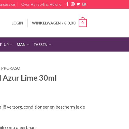
enservice
Over Hairstyling Hélène
0
LOGIN
WINKELWAGEN /
€
0,00
E-UP
MAN
TASSEN
PRORASO
l Azur Lime 30ml
lijke
dige
s
alië verzorg, conditioneer en bescherm je de
,95.
ijk controleerbaar.