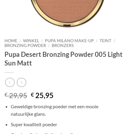
HOME
/
WINKEL
/
PUPA MILANO MAKE-UP
/
TEINT
/
BRONZING POWDER
/
BRONZERS
Pupa Desert Bronzing Powder 005 Light
Sun Matt
Oorspronkelijke
Huidige
29,95
25,95
€
€
prijs
prijs
Geweldige bronzing poeder met een mooie
was:
is:
natuurlijke glans.
€ 29,95.
€ 25,95.
Super kwaliteit poeder