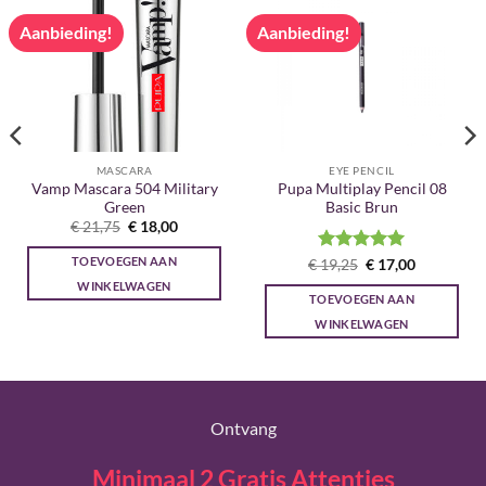
Aanbieding!
Aanbieding!
MASCARA
EYE PENCIL
Vamp Mascara 504 Military
Pupa Multiplay Pencil 08
Green
Basic Brun
Oorspronkelijke
Huidige
€
21,75
€
18,00
prijs
prijs
was:
is:
TOEVOEGEN AAN
Gewaardeerd
Oorspronkelijke
Huidige
€
19,25
€
17,00
€ 21,75.
€ 18,00.
prijs
prijs
5
uit 5
WINKELWAGEN
was:
is:
TOEVOEGEN AAN
€ 19,25.
€ 17,00.
WINKELWAGEN
Ontvang
Minimaal 2 Gratis Attenties