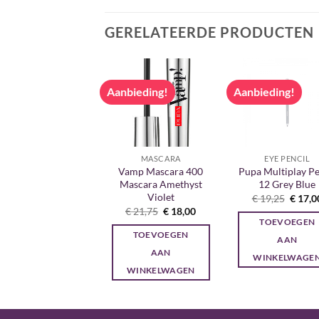
GERELATEERDE PRODUCTEN
bieding!
Aanbieding!
Aanbieding!
MASCARA
MASCARA
EYE PENCIL
amp Mascara 300
Vamp Mascara 400
Pupa Multiplay Pe
Deep Night Blue
Mascara Amethyst
12 Grey Blue
Violet
Oorspronkelijke
Huidige
Oorspr
€
21,75
€
18,00
€
19,25
€
17,0
prijs
prijs
prijs
Oorspronkelijke
Huidige
€
21,75
€
18,00
was:
is:
was:
prijs
prijs
TOEVOEGEN
TOEVOEGEN
€ 21,75.
€ 18,00.
€ 19,2
was:
is:
TOEVOEGEN
€ 21,75.
€ 18,00.
AAN
AAN
AAN
WINKELWAGEN
WINKELWAGE
WINKELWAGEN