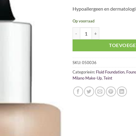
Hypoallergeen en dermatologis
Op voorraad
Pupa Like A Doll Fluid Foundatio
TOEVOEGE
SKU:
050036
Categorieën:
Fluid Foundation
,
Found
Milano Make-Up
,
Teint