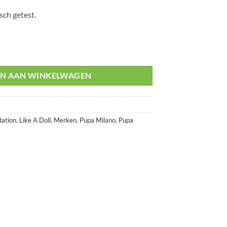
ch getest.
n 010 Porcelain aantal
N AAN WINKELWAGEN
ation
,
Like A Doll
,
Merken
,
Pupa Milano
,
Pupa