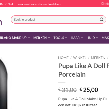
Klant
HUIS*
*Indien op voorraad, anders binnen 4 werkdagen
Zoeken
naar:
MILANO MAKE-UP
MERKEN
TOOLS
HAAR
HUID
MAK
HOME
/
WINKEL
/
MERKEN
/
Pupa Like A Doll 
Porcelain
Oorspronke
Hui
31,00
25,00
€
€
prijs
prij
Pupa Like A Doll Make-Up Fluid
was:
is:
een natuurlijk resultaat.
€ 31,00.
€ 25