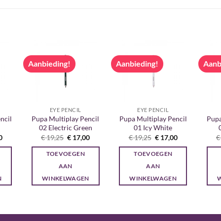
Aanbieding!
Aanbieding!
Aanb
EYE PENCIL
EYE PENCIL
ncil
Pupa Multiplay Pencil
Pupa Multiplay Pencil
Pupa
02 Electric Green
01 Icy White
onkelijke
Huidige
Oorspronkelijke
Huidige
Oorspronkelijke
Huidige
0
€
19,25
€
17,00
€
19,25
€
17,00
€
prijs
prijs
prijs
prijs
prijs
is:
was:
is:
was:
is:
TOEVOEGEN
TOEVOEGEN
5.
€ 17,00.
€ 19,25.
€ 17,00.
€ 19,25.
€ 17,00.
AAN
AAN
N
WINKELWAGEN
WINKELWAGEN