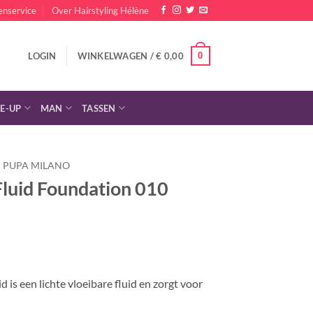
enservice
Over Hairstyling Hélène
0
LOGIN
WINKELWAGEN /
€
0,00
E-UP
MAN
TASSEN
PUPA MILANO
Fluid Foundation 010
lijke
dige
s
 is een lichte vloeibare fluid en zorgt voor
,00.