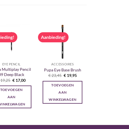
ieding!
Aanbieding!
EYE PENCIL
ACCESSOIRES
 Multiplay Pencil
Pupa Eye Base Brush
09 Deep Black
Oorspronkelijke
Huidige
€
23,45
€
19,95
prijs
prijs
Oorspronkelijke
Huidige
19,25
€
17,00
was:
is:
prijs
prijs
TOEVOEGEN
€ 23,45.
€ 19,95.
was:
is:
TOEVOEGEN
€ 19,25.
€ 17,00.
AAN
AAN
WINKELWAGEN
WINKELWAGEN