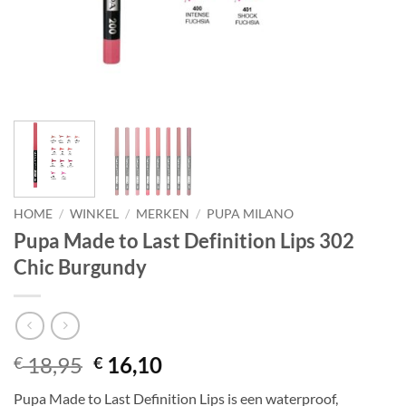
HOME
/
WINKEL
/
MERKEN
/
PUPA MILANO
Pupa Made to Last Definition Lips 302
Chic Burgundy
Oorspronkelijke
Huidige
18,95
16,10
€
€
prijs
prijs
Pupa Made to Last Definition Lips is een waterproof,