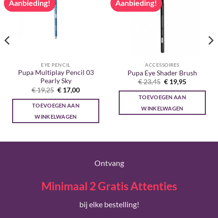
Aanbieding!
Aanbieding!
EYE PENCIL
ACCESSOIRES
Pupa Multiplay Pencil 03
Pupa Eye Shader Brush
Pearly Sky
Oorspronkelijke
Huidige
€
23,45
€
19,95
prijs
prijs
Oorspronkelijke
Huidige
€
19,25
€
17,00
was:
is:
prijs
prijs
TOEVOEGEN AAN
€ 23,45.
€ 19,95.
was:
is:
TOEVOEGEN AAN
€ 19,25.
€ 17,00.
WINKELWAGEN
WINKELWAGEN
Ontvang
Minimaal 2 Gratis Attenties
bij elke bestelling!