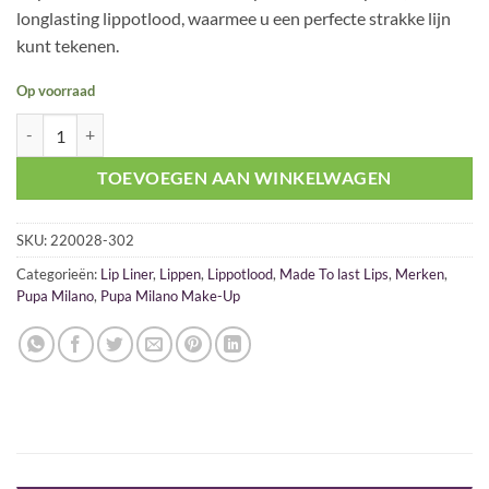
was:
is:
longlasting lippotlood, waarmee u een perfecte strakke lijn
€ 18,95.
€ 16,10.
kunt tekenen.
Op voorraad
Pupa Made to Last Definition Lips 302 Chic Burgundy aantal
TOEVOEGEN AAN WINKELWAGEN
SKU:
220028-302
Categorieën:
Lip Liner
,
Lippen
,
Lippotlood
,
Made To last Lips
,
Merken
,
Pupa Milano
,
Pupa Milano Make-Up