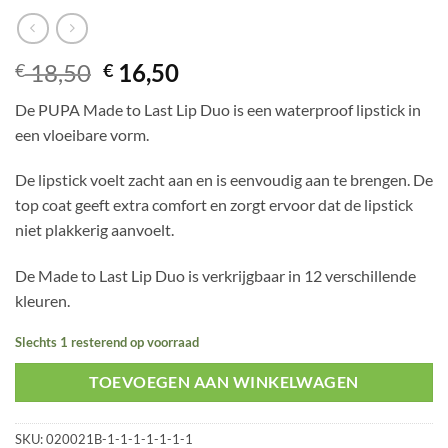
Oorspronkelijke
Huidige
18,50
16,50
€
€
prijs
prijs
De PUPA Made to Last Lip Duo is een waterproof lipstick in
was:
is:
een vloeibare vorm.
€ 18,50.
€ 16,50.
De lipstick voelt zacht aan en is eenvoudig aan te brengen. De
top coat geeft extra comfort en zorgt ervoor dat de lipstick
niet plakkerig aanvoelt.
De Made to Last Lip Duo is verkrijgbaar in 12 verschillende
kleuren.
Slechts 1 resterend op voorraad
TOEVOEGEN AAN WINKELWAGEN
SKU:
020021B-1-1-1-1-1-1-1