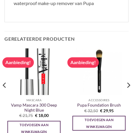
waterproof make-up remover van Pupa
GERELATEERDE PRODUCTEN
Aanbieding!
Aanbieding!
MASCARA
ACCESSOIRES
Vamp Mascara 300 Deep
Pupa Foundation Brush
Night Blue
Oorspronkelijke
Huidige
€
32,50
€
29,95
prijs
prijs
Oorspronkelijke
Huidige
€
21,75
€
18,00
was:
is:
prijs
prijs
TOEVOEGEN AAN
€ 32,50.
€ 29,95.
was:
is:
TOEVOEGEN AAN
€ 21,75.
€ 18,00.
WINKELWAGEN
WINKELWAGEN