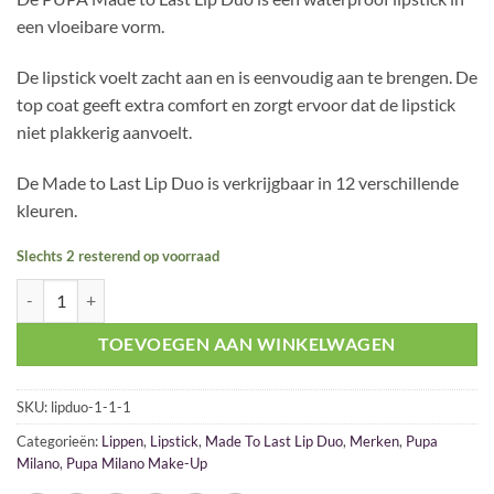
was:
is:
een vloeibare vorm.
€ 18,50.
€ 16,50.
De lipstick voelt zacht aan en is eenvoudig aan te brengen. De
top coat geeft extra comfort en zorgt ervoor dat de lipstick
niet plakkerig aanvoelt.
De Made to Last Lip Duo is verkrijgbaar in 12 verschillende
kleuren.
Slechts 2 resterend op voorraad
Pupa Made To Last Lip Duo 017 Red Wine aantal
TOEVOEGEN AAN WINKELWAGEN
SKU:
lipduo-1-1-1
Categorieën:
Lippen
,
Lipstick
,
Made To Last Lip Duo
,
Merken
,
Pupa
Milano
,
Pupa Milano Make-Up