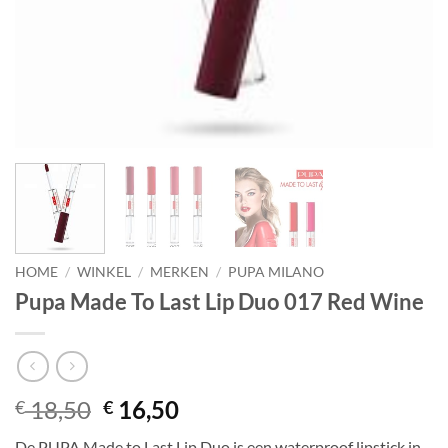
HOME
/
WINKEL
/
MERKEN
/
PUPA MILANO
Pupa Made To Last Lip Duo 017 Red Wine
Oorspronkelijke
Huidige
18,50
16,50
€
€
prijs
prijs
De PUPA Made to Last Lip Duo is een waterproof lipstick in