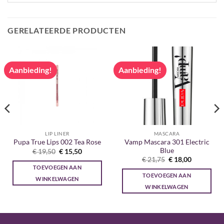
GERELATEERDE PRODUCTEN
Aanbieding!
Aanbieding!
LIP LINER
MASCARA
Vamp Mascara 301 Electric
Pupa True Lips 002 Tea Rose
Blue
Oorspronkelijke
Huidige
€
19,50
€
15,50
prijs
prijs
Oorspronkelijke
Huidige
€
21,75
€
18,00
was:
is:
prijs
prijs
TOEVOEGEN AAN
€ 19,50.
€ 15,50.
was:
is:
TOEVOEGEN AAN
€ 21,75.
€ 18,00.
WINKELWAGEN
WINKELWAGEN