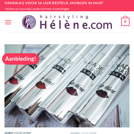
Ga
VANDAAG VOOR 16 UUR BESTELD, MORGEN IN HUIS*
*Indien op voorraad, anders binnen 4 werkdagen
naar
inhoud
0
Aanbieding!