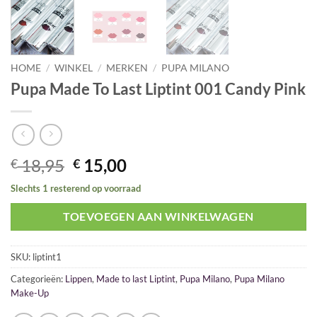
HOME
/
WINKEL
/
MERKEN
/
PUPA MILANO
Pupa Made To Last Liptint 001 Candy Pink
Oorspronkelijke
Huidige
18,95
15,00
€
€
prijs
prijs
Slechts 1 resterend op voorraad
was:
is:
€ 18,95.
€ 15,00.
TOEVOEGEN AAN WINKELWAGEN
SKU:
liptint1
Categorieën:
Lippen
,
Made to last Liptint
,
Pupa Milano
,
Pupa Milano
Make-Up