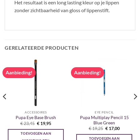
Het resultaat is een long lasting kleur op je lippen
zonder zichtbaarheid van gloss of lippenstift.
GERELATEERDE PRODUCTEN
Aanbieding!
Aanbieding!
ACCESSOIRES
EYE PENCIL
Pupa Multiplay Pencil 15
Pupa Eye Base Brush
Blue Green
Oorspronkelijke
Huidige
€
23,45
€
19,95
prijs
prijs
Oorspronkelijke
Huidige
€
19,25
€
17,00
was:
is:
prijs
prijs
TOEVOEGEN AAN
€ 23,45.
€ 19,95.
was:
is:
TOEVOEGEN AAN