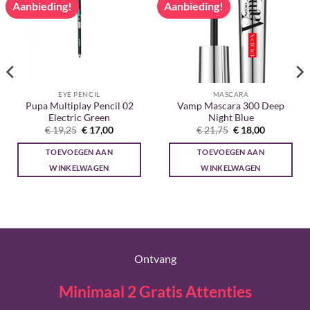
Aanbieding!
Aanbieding!
EYE PENCIL
MASCARA
Pupa Multiplay Pencil 02
Vamp Mascara 300 Deep
Electric Green
Night Blue
Oorspronkelijke
Huidige
Oorspronkelijke
Huidige
€
19,25
€
17,00
€
21,75
€
18,00
prijs
prijs
prijs
prijs
was:
is:
was:
is:
TOEVOEGEN AAN
TOEVOEGEN AAN
€ 19,25.
€ 17,00.
€ 21,75.
€ 18,00.
WINKELWAGEN
WINKELWAGEN
Ontvang
Minimaal 2 Gratis Attenties