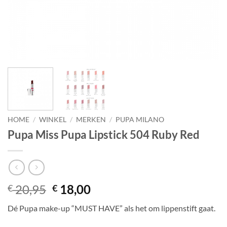
HOME
/
WINKEL
/
MERKEN
/
PUPA MILANO
Pupa Miss Pupa Lipstick 504 Ruby Red
Oorspronkelijke
Huidige
20,95
18,00
€
€
prijs
prijs
Dé Pupa make-up “MUST HAVE” als het om lippenstift gaat.
was:
is:
€ 20,95.
€ 18,00.