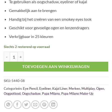
Te gebruiken als oogschaduw, eyeliner of kajal
op
klant
was:
is:
waardering
€ 19,25.
€ 17,00.
Gemakkelijk aan te brengen
Handig bij het creëren van een smokey eyes look
Geschikt voor gevoelige ogen en lenzendragers
Verkrijgbaar in 25 kleuren
Slechts 2 resterend op voorraad
Pupa Multiplay Pencil 08 Basic Brun aantal
TOEVOEGEN AAN WINKELWAGEN
SKU:
5440-08
Categorieën:
Eye Pencil
,
Eyeliner
,
Kajal Liner
,
Merken
,
Multiplay
,
Ogen
,
Oogpotlood
,
Oogschaduw
,
Pupa Milano
,
Pupa Milano Make-Up