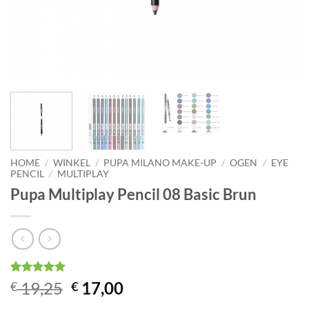
HOME
/
WINKEL
/
PUPA MILANO MAKE-UP
/
OGEN
/
EYE
PENCIL
/
MULTIPLAY
Pupa Multiplay Pencil 08 Basic Brun
Gewaardeerd
1
Oorspronkelijke
Huidige
19,25
17,00
€
€
5
op 5
prijs
prijs
gebaseerd