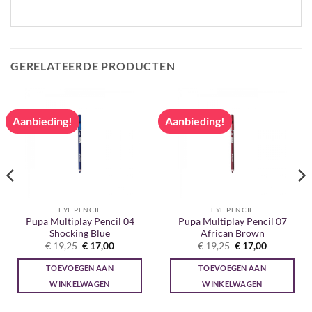
GERELATEERDE PRODUCTEN
Aanbieding!
Aanbieding!
EYE PENCIL
EYE PENCIL
Pupa Multiplay Pencil 04
Pupa Multiplay Pencil 07
Shocking Blue
African Brown
Oorspronkelijke
Huidige
Oorspronkelijke
Huidige
€
19,25
€
17,00
€
19,25
€
17,00
prijs
prijs
prijs
prijs
was:
is:
was:
is:
TOEVOEGEN AAN
TOEVOEGEN AAN
€ 19,25.
€ 17,00.
€ 19,25.
€ 17,00.
WINKELWAGEN
WINKELWAGEN