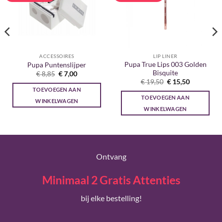
ACCESSOIRES
LIP LINER
Pupa True Lips 003 Golden
Pupa Puntenslijper
Bisquite
Oorspronkelijke
Huidige
€
8,85
€
7,00
prijs
prijs
Oorspronkelijke
Huidige
€
19,50
€
15,50
was:
is:
prijs
prijs
TOEVOEGEN AAN
€ 8,85.
€ 7,00.
was:
is:
TOEVOEGEN AAN
€ 19,50.
€ 15,50.
WINKELWAGEN
WINKELWAGEN
Ontvang
Minimaal 2 Gratis Attenties
bij elke bestelling!