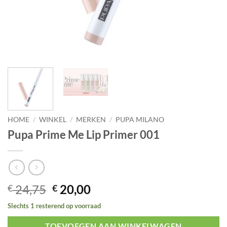
HOME
/
WINKEL
/
MERKEN
/
PUPA MILANO
Pupa Prime Me Lip Primer 001
Oorspronkelijke
Huidige
24,75
20,00
€
€
prijs
prijs
Slechts 1 resterend op voorraad
was:
is:
€ 24,75.
€ 20,00.
TOEVOEGEN AAN WINKELWAGEN