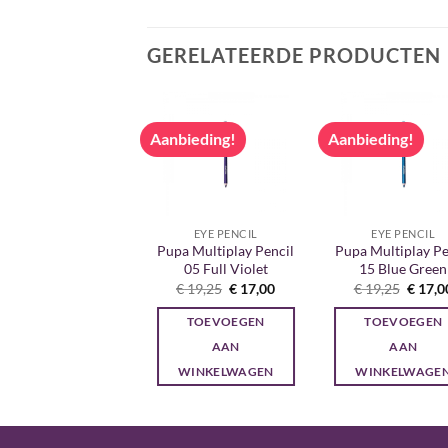
GERELATEERDE PRODUCTEN
bieding!
Aanbieding!
Aanbieding!
ACCESSOIRES
EYE PENCIL
EYE PENCIL
Pupa Foundation
Pupa Multiplay Pencil
Pupa Multiplay Pe
Brush
05 Full Violet
15 Blue Green
Oorspronkelijke
Huidige
Oorspronkelijke
Huidige
Oorspr
€
32,50
€
29,95
€
19,25
€
17,00
€
19,25
€
17,0
prijs
prijs
prijs
prijs
prijs
was:
is:
was:
is:
was:
TOEVOEGEN
TOEVOEGEN
TOEVOEGEN
€ 32,50.
€ 29,95.
€ 19,25.
€ 17,00.
€ 19,2
AAN
AAN
AAN
WINKELWAGEN
WINKELWAGEN
WINKELWAGE