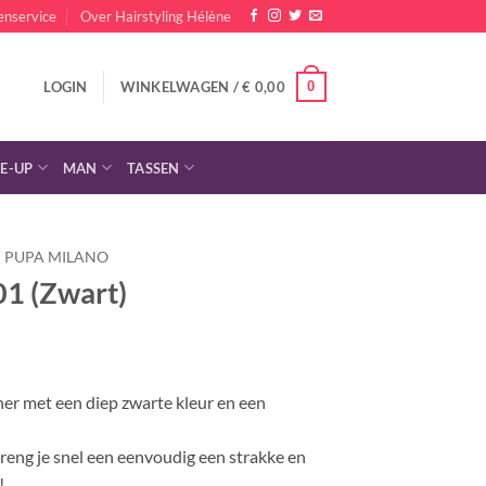
enservice
Over Hairstyling Hélène
0
LOGIN
WINKELWAGEN /
€
0,00
E-UP
MAN
TASSEN
PUPA MILANO
01 (Zwart)
lijke
dige
s
iner met een diep zwarte kleur en een
,60.
reng je snel een eenvoudig een strakke en
!