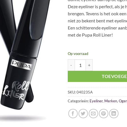
Deze eyeliner is perfect, als je
brengen. Tevens is het ook een 
niet zo bekent bent met eyelin
Een schitterende eyeliner aan
met de Pupa Roll Liner!
Op voorraad
Pupa Roll Liner 001 (Zwart) aanta
TOEVOEGE
SKU:
040235A
Categorieën:
Eyeliner
,
Merken
,
Oge