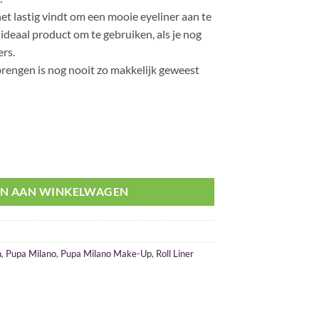
 het lastig vindt om een mooie eyeliner aan te
ideaal product om te gebruiken, als je nog
ers.
brengen is nog nooit zo makkelijk geweest
l
N AAN WINKELWAGEN
n
,
Pupa Milano
,
Pupa Milano Make-Up
,
Roll Liner