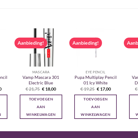
Aanbieding!
Aanbieding!
Aanb
MASCARA
EYE PENCIL
ncil
Vamp Mascara 301
Pupa Multiplay Pencil
Va
Electric Blue
01 Icy White
D
onkelijke
Huidige
Oorspronkelijke
Huidige
Oorspronkelijke
Huidige
0
€
21,75
€
18,00
€
19,25
€
17,00
€
prijs
prijs
prijs
prijs
prijs
is:
was:
is:
was:
is:
TOEVOEGEN
TOEVOEGEN
5.
€ 17,00.
€ 21,75.
€ 18,00.
€ 19,25.
€ 17,00.
AAN
AAN
N
WINKELWAGEN
WINKELWAGEN