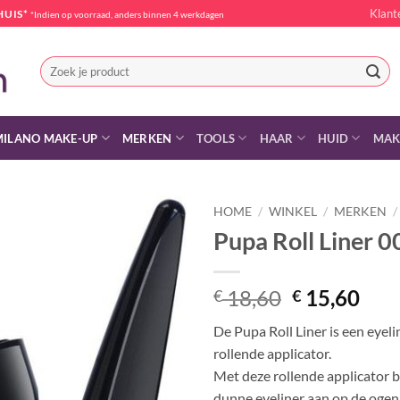
Klant
HUIS*
*Indien op voorraad, anders binnen 4 werkdagen
Zoeken
naar:
MILANO MAKE-UP
MERKEN
TOOLS
HAAR
HUID
MAK
HOME
/
WINKEL
/
MERKEN
/
Pupa Roll Liner 0
Oorspronke
Hui
18,60
15,60
€
€
prijs
prij
De Pupa Roll Liner is een eyel
was:
is:
rollende applicator.
€ 18,60.
€ 15
Met deze rollende applicator b
dunne eyeliner aan op de ogen