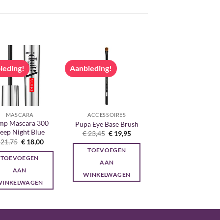
ieding!
Aanbieding!
MASCARA
ACCESSOIRES
mp Mascara 300
Pupa Eye Base Brush
eep Night Blue
Oorspronkelijke
Huidige
€
23,45
€
19,95
prijs
prijs
Oorspronkelijke
Huidige
21,75
€
18,00
was:
is:
prijs
prijs
TOEVOEGEN
€ 23,45.
€ 19,95.
was:
is:
TOEVOEGEN
€ 21,75.
€ 18,00.
AAN
AAN
WINKELWAGEN
WINKELWAGEN