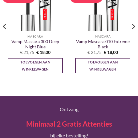
MASCARA
MASCARA
Vamp Mascara 300 Deep
Vamp Mascara 010 Extreme
Night Blue
Black
Oorspronkelijke
Huidige
Oorspronkelijke
Huidige
€
21,75
€
18,00
€
21,75
€
18,00
prijs
prijs
prijs
prijs
was:
is:
was:
is:
TOEVOEGEN AAN
TOEVOEGEN AAN
€ 21,75.
€ 18,00.
€ 21,75.
€ 18,00.
WINKELWAGEN
WINKELWAGEN
Ontvang
Minimaal 2 Gratis Attenties
bij elke bestelling!