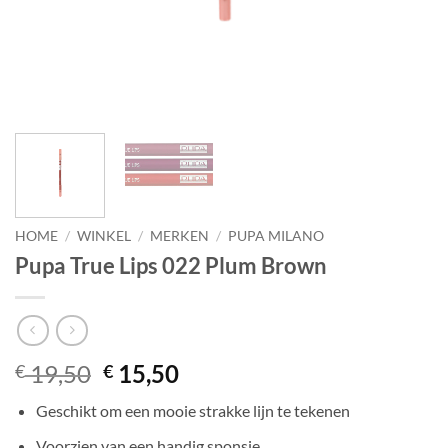
HOME
/
WINKEL
/
MERKEN
/
PUPA MILANO
Pupa True Lips 022 Plum Brown
Oorspronkelijke
Huidige
19,50
15,50
€
€
prijs
prijs
Geschikt om een mooie strakke lijn te tekenen
was:
is:
€ 19,50.
€ 15,50.
Voorzien van een handig sponsje