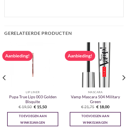
GERELATEERDE PRODUCTEN
Aanbieding!
Aanbieding!
LIP LINER
MASCARA
Pupa True Lips 003 Golden
Vamp Mascara 504 Military
Bisquite
Green
Oorspronkelijke
Huidige
Oorspronkelijke
Huidige
€
19,50
€
15,50
€
21,75
€
18,00
prijs
prijs
prijs
prijs
was:
is:
was:
is:
TOEVOEGEN AAN
TOEVOEGEN AAN
€ 19,50.
€ 15,50.
€ 21,75.
€ 18,00.
WINKELWAGEN
WINKELWAGEN