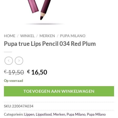
HOME
/
WINKEL
/
MERKEN
/
PUPA MILANO
Pupa true Lips Pencil 034 Red Plum
Oorspronkelijke
Huidige
19,50
16,50
€
€
prijs
prijs
Op voorraad
was:
is:
€ 19,50.
€ 16,50.
TOEVOEGEN AAN WINKELWAGEN
SKU:
220047A034
Categorieën:
Lippen
,
Lippotlood
,
Merken
,
Pupa Milano
,
Pupa Milano