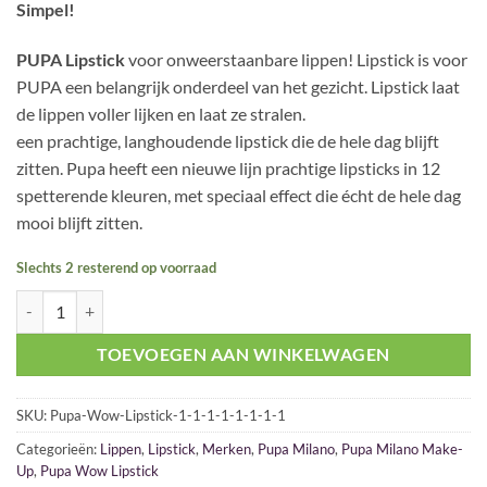
Simpel!
PUPA Lipstick
voor onweerstaanbare lippen! Lipstick is voor
PUPA een belangrijk onderdeel van het gezicht. Lipstick laat
de lippen voller lijken en laat ze stralen.
een prachtige, langhoudende lipstick die de hele dag blijft
zitten. Pupa heeft een nieuwe lijn prachtige lipsticks in 12
spetterende kleuren, met speciaal effect die écht de hele dag
mooi blijft zitten.
Slechts 2 resterend op voorraad
Pupa Wow Lipstick 008 You're my Queen aantal
TOEVOEGEN AAN WINKELWAGEN
SKU:
Pupa-Wow-Lipstick-1-1-1-1-1-1-1-1
Categorieën:
Lippen
,
Lipstick
,
Merken
,
Pupa Milano
,
Pupa Milano Make-
Up
,
Pupa Wow Lipstick