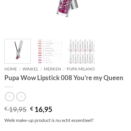
HOME
/
WINKEL
/
MERKEN
/
PUPA MILANO
Pupa Wow Lipstick 008 You’re my Queen
Oorspronkelijke
Huidige
19,95
16,95
€
€
prijs
prijs
Welk make-up product is nu echt essentieel?
was:
is:
€ 19,95.
€ 16,95.