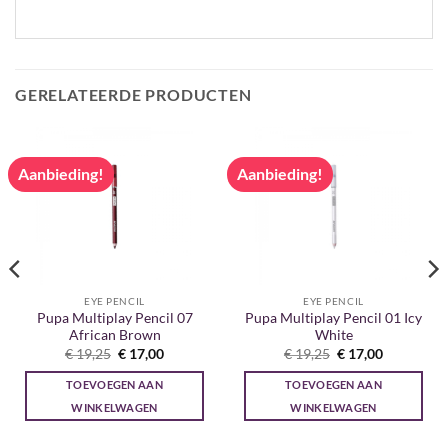
GERELATEERDE PRODUCTEN
Aanbieding!
Aanbieding!
EYE PENCIL
EYE PENCIL
Pupa Multiplay Pencil 07
Pupa Multiplay Pencil 01 Icy
African Brown
White
Oorspronkelijke
Huidige
Oorspronkelijke
Huidige
€
19,25
€
17,00
€
19,25
€
17,00
prijs
prijs
prijs
prijs
was:
is:
was:
is:
TOEVOEGEN AAN
TOEVOEGEN AAN
€ 19,25.
€ 17,00.
€ 19,25.
€ 17,00.
WINKELWAGEN
WINKELWAGEN