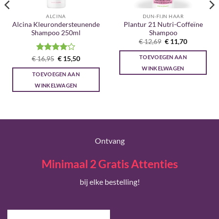
ALCINA
DUN-FIJN HAAR
Alcina Kleurondersteunende
Plantur 21 Nutri-Coffeïne
Shampoo 250ml
Shampoo
Oorspronkelijke
Huidige
€
12,69
€
11,70
prijs
prijs
was:
is:
TOEVOEGEN AAN
Gewaardeerd
Oorspronkelijke
Huidige
€
16,95
€
15,50
€ 12,69.
€ 11,70.
prijs
prijs
4
uit 5
WINKELWAGEN
was:
is:
TOEVOEGEN AAN
€ 16,95.
€ 15,50.
WINKELWAGEN
Ontvang
Minimaal 2 Gratis Attenties
bij elke bestelling!