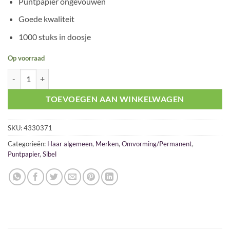
Puntpapier ongevouwen
was:
is:
€ 18,00.
€ 12,00.
Goede kwaliteit
1000 stuks in doosje
Op voorraad
Sibel Puntpapier 6 pakjes voordeel actie aantal
TOEVOEGEN AAN WINKELWAGEN
SKU:
4330371
Categorieën:
Haar algemeen
,
Merken
,
Omvorming/Permanent
,
Puntpapier
,
Sibel