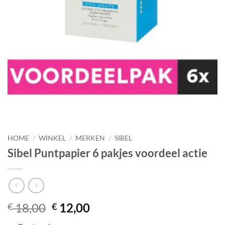
HOME
/
WINKEL
/
MERKEN
/
SIBEL
Sibel Puntpapier 6 pakjes voordeel actie
Oorspronkelijke
Huidige
18,00
12,00
€
€
prijs
prijs