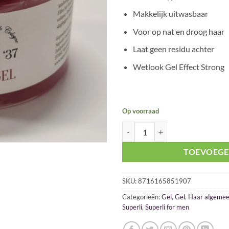
Makkelijk uitwasbaar
Voor op nat en droog haar
Laat geen residu achter
Wetlook Gel Effect Strong
Op voorraad
Superli '37 Supergel Extra Strong
TOEVOEGE
SKU:
8716165851907
Categorieën:
Gel
,
Gel
,
Haar algeme
Superli
,
Superli for men