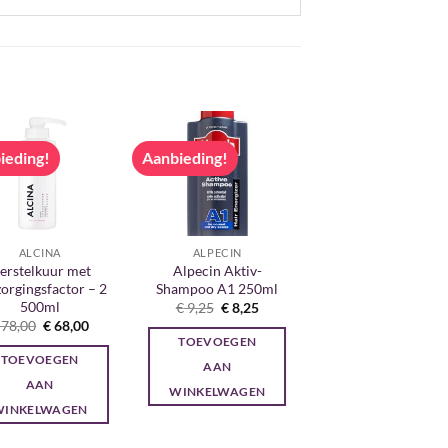
ieding!
Aanbieding!
ALCINA
ALPECIN
erstelkuur met
Alpecin Aktiv-
orgingsfactor – 2
Shampoo A1 250ml
500ml
Oorspronkelijke
Huidige
€
9,25
€
8,25
prijs
prijs
Oorspronkelijke
Huidige
78,00
€
68,00
was:
is:
prijs
prijs
TOEVOEGEN
€ 9,25.
€ 8,25.
was:
is:
TOEVOEGEN
€ 78,00.
€ 68,00.
AAN
AAN
WINKELWAGEN
WINKELWAGEN