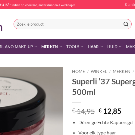
Klant
HUIS*
*Indien op voorraad, anders binnen 4 werkdagen
Zoeken
naar:
MILANO MAKE-UP
MERKEN
TOOLS
HAAR
HUID
MAK
HOME
/
WINKEL
/
MERKEN
/
Superli ’37 Super
500ml
Oorspronke
Hui
14,95
12,85
€
€
prijs
prij
Dé enige Echte Kappersgel
was:
is:
€ 14,95.
€ 12
Voor elk type haar