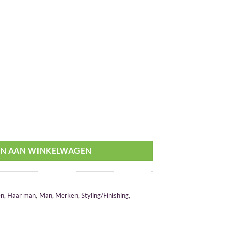
 Gel 500ml aantal
N AAN WINKELWAGEN
en
,
Haar man
,
Man
,
Merken
,
Styling/Finishing
,