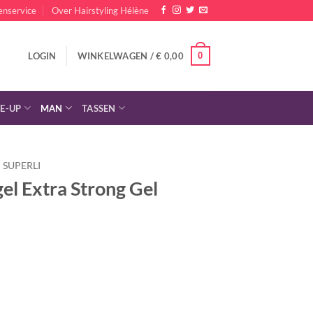
enservice
Over Hairstyling Hélène
0
LOGIN
WINKELWAGEN /
€
0,00
E-UP
MAN
TASSEN
SUPERLI
gel Extra Strong Gel
lijke
dige
s
,85.