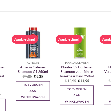
Aanbieding!
Aanbieding!
Aanb
ALPECIN
HAAR ALGEMEEN
ïne-
Alpecin Cafeïne-
Plantur 39 Coffeïne-
H
r
Shampoo C1 250ml
Shampoo voor fijn en
Verz
est
breekbaar haar 250ml
Oorspronkelijke
Huidige
€
9,25
€
8,25
prijs
prijs
Oorspronkelijke
Huidige
€
12,95
€
11,95
€
was:
is:
prijs
prijs
TOEVOEGEN
€ 9,25.
€ 8,25.
was:
is:
TOEVOEGEN
€ 12,95.
€ 11,95.
AAN
onkelijke
Huidige
5
AAN
prijs
WINKELWAGEN
is:
WINKELWAGEN
5.
€ 11,95.