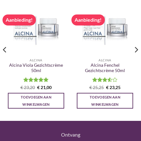
Aanbieding!
Aanbieding!
ALCINA
ALCINA
Alcina Viola Gezichtscrème
Alcina Fenchel
50ml
Gezichtscrème 50ml
Gewaardeerd
Oorspronkelijke
Huidige
Gewaardeerd
Oorspronkelijke
Huidige
€
23,20
€
21,00
€
25,25
€
23,25
prijs
prijs
prijs
prijs
5
uit 5
3.5
uit
was:
is:
was:
is:
5
TOEVOEGEN AAN
TOEVOEGEN AAN
€ 23,20.
€ 21,00.
€ 25,25.
€ 23,25.
WINKELWAGEN
WINKELWAGEN
Ontvang