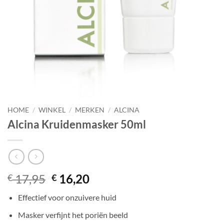
HOME
/
WINKEL
/
MERKEN
/
ALCINA
Alcina Kruidenmasker 50ml
Oorspronkelijke
Huidige
17,95
16,20
€
€
prijs
prijs
Effectief voor onzuivere huid
was:
is:
€ 17,95.
€ 16,20.
Masker verfijnt het poriën beeld