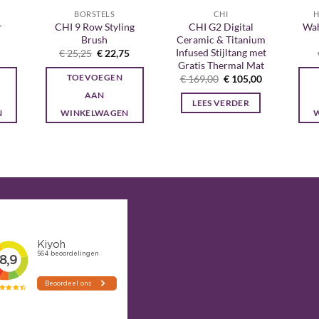
BORSTELS
CHI
H
r
CHI 9 Row Styling
CHI G2 Digital
Wah
Brush
Ceramic & Titanium
Infused Stijltang met
onkelijke
Huidige
Oorspronkelijke
Huidige
€
25,25
€
22,75
prijs
prijs
prijs
Gratis Thermal Mat
is:
was:
is:
Oorspronkelijke
Huidige
TOEVOEGEN
€
169,00
€
105,00
€ 7,50.
€ 25,25.
€ 22,75.
prijs
prijs
AAN
was:
is:
LEES VERDER
€ 169,00.
€ 105,00.
N
WINKELWAGEN