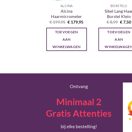
BORSTELS
ALCINA
BORSTELS
hi Ceramic Round
Alcina
Sibel Lang Haa
rush Stylist Pack
Haarmicrometer
Borstel Klein
Oorspronkelijke
Huidige
Oorspronkelijke
Huidige
Oorspr
€
89,20
€
79,20
€
199,95
€
179,95
€
8,99
€
7,50
prijs
prijs
prijs
prijs
prijs
was:
is:
was:
is:
was:
TOEVOEGEN
TOEVOEGEN
TOEVOEGEN
€ 89,20.
€ 79,20.
€ 199,95.
€ 179,95.
€ 8,99.
AAN
AAN
AAN
WINKELWAGEN
WINKELWAGEN
WINKELWAGE
Ontvang
Minimaal 2
Gratis Attenties
bij elke bestelling!