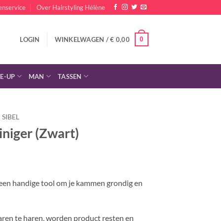
enservice
Over Hairstyling Hélène
0
LOGIN
WINKELWAGEN /
€
0,00
E-UP
MAN
TASSEN
SIBEL
niger (Zwart)
ijke
e
 een handige tool om je kammen grondig en
ren te haren, worden product resten en