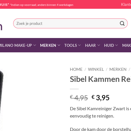
Klant
HUIS*
*Indien op voorraad, anders binnen 4 werkdagen
Zoeken
naar:
MILANO MAKE-UP
MERKEN
TOOLS
HAAR
HUID
MAK
HOME
/
WINKEL
/
MERKEN
/
Sibel Kammen Rei
Oorspronkel
Huidig
4,95
3,95
€
€
prijs
prijs
De Sibel Kamreiniger Zwart is
was:
is:
eenvoudig te reinigen.
€ 4,95.
€ 3,95.
Door de kam door de borstelha