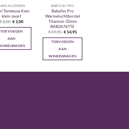
AAR ALGEMEEN
BABYLISS PRO
l Tondeuse Kam
Babyliss Pro
klein zwart
Warmeluchtborstel
Titanium 32mm
Oorspronkelijke
Huidige
€
2,50
€
2,00
prijs
prijs
BAB2676TTE
was:
is:
Oorspronkelijke
Huidige
TOEVOEGEN
€
59,95
€
54,95
€ 2,50.
€ 2,00.
prijs
prijs
AAN
was:
is:
TOEVOEGEN
€ 59,95.
€ 54,95.
WINKELWAGEN
AAN
WINKELWAGEN