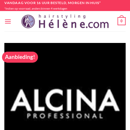
Ga
VANDAAG VOOR 16 UUR BESTELD, MORGEN IN HUIS*
*Indien op voorraad, anders binnen 4 werkdagen
naar
inhoud
0
Aanbieding!