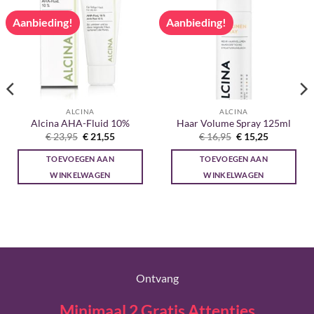
Aanbieding!
Aanbieding!
ALCINA
ALCINA
Alcina AHA-Fluid 10%
Haar Volume Spray 125ml
Oorspronkelijke
Huidige
Oorspronkelijke
Huidige
€
23,95
€
21,55
€
16,95
€
15,25
prijs
prijs
prijs
prijs
was:
is:
was:
is:
TOEVOEGEN AAN
TOEVOEGEN AAN
€ 23,95.
€ 21,55.
€ 16,95.
€ 15,25.
WINKELWAGEN
WINKELWAGEN
Ontvang
Minimaal 2 Gratis Attenties