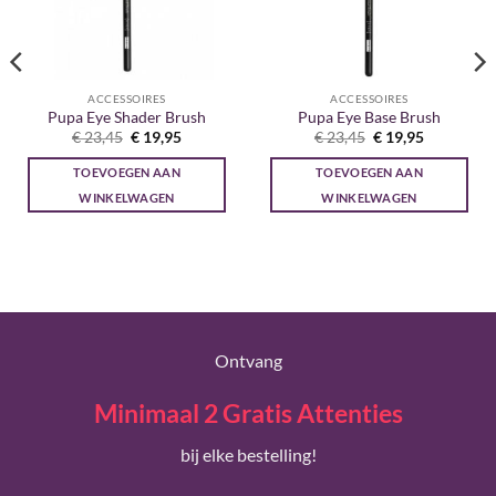
ACCESSOIRES
ACCESSOIRES
Pupa Eye Shader Brush
Pupa Eye Base Brush
Oorspronkelijke
Huidige
Oorspronkelijke
Huidige
€
23,45
€
19,95
€
23,45
€
19,95
prijs
prijs
prijs
prijs
was:
is:
was:
is:
TOEVOEGEN AAN
TOEVOEGEN AAN
€ 23,45.
€ 19,95.
€ 23,45.
€ 19,95.
WINKELWAGEN
WINKELWAGEN
Ontvang
Minimaal 2 Gratis Attenties
bij elke bestelling!