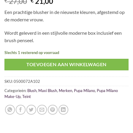
Oorspronkelijke
Huidige
27,00
21,00
€
€
prijs
prijs
Een prachtige blusher in de nieuwste kleuren, afgestemd op
was:
is:
de moderne vrouw.
€ 27,00.
€ 21,00.
Wordt geleverd in een stijlvolle moderne box inclusief een
brush penseel.
Slechts 1 resterend op voorraad
TOEVOEGEN AAN WINKELWAGEN
SKU:
0500072A102
Categorieën:
Blush
,
Maxi Blush
,
Merken
,
Pupa Milano
,
Pupa Milano
Make-Up
,
Teint