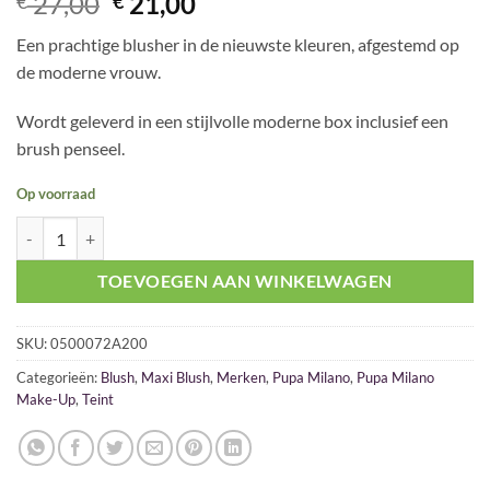
Oorspronkelijke
Huidige
27,00
21,00
€
€
prijs
prijs
Een prachtige blusher in de nieuwste kleuren, afgestemd op
was:
is:
de moderne vrouw.
€ 27,00.
€ 21,00.
Wordt geleverd in een stijlvolle moderne box inclusief een
brush penseel.
Op voorraad
Pupa Like A Doll Maxi Blush 200 Sweet Apricot aantal
TOEVOEGEN AAN WINKELWAGEN
SKU:
0500072A200
Categorieën:
Blush
,
Maxi Blush
,
Merken
,
Pupa Milano
,
Pupa Milano
Make-Up
,
Teint