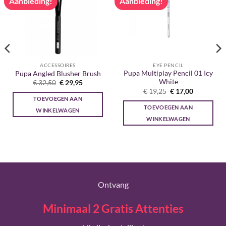
Aanbieding!
Aanbieding!
ACCESSOIRES
EYE PENCIL
Pupa Multiplay Pencil 01 Icy
Pupa Angled Blusher Brush
White
Oorspronkelijke
Huidige
€
32,50
€
29,95
prijs
prijs
Oorspronkelijke
Huidige
€
19,25
€
17,00
was:
is:
prijs
prijs
TOEVOEGEN AAN
€ 32,50.
€ 29,95.
was:
is:
TOEVOEGEN AAN
€ 19,25.
€ 17,00.
WINKELWAGEN
WINKELWAGEN
Ontvang
Minimaal 2 Gratis Attenties