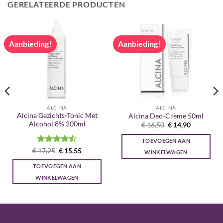
GERELATEERDE PRODUCTEN
Aanbieding!
Aanbieding!
ALCINA
ALCINA
Alcina Gezichts-Tonic Met
Alcina Deo-Crème 50ml
Alcohol 8% 200ml
Oorspronkelijke
Huidige
€
16,50
€
14,90
prijs
prijs
was:
is:
TOEVOEGEN AAN
€ 16,50.
€ 14,90.
Gewaardeerd
Oorspronkelijke
Huidige
€
17,25
€
15,55
WINKELWAGEN
prijs
prijs
4.5
uit 5
was:
is:
TOEVOEGEN AAN
€ 17,25.
€ 15,55.
WINKELWAGEN