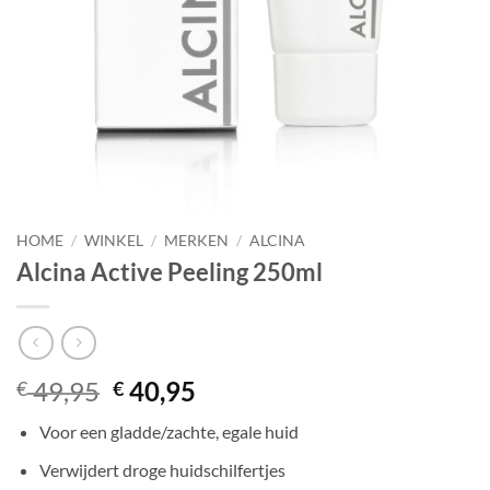
HOME
/
WINKEL
/
MERKEN
/
ALCINA
Alcina Active Peeling 250ml
Oorspronkelijke
Huidige
49,95
40,95
€
€
prijs
prijs
Voor een gladde/zachte, egale huid
was:
is:
€ 49,95.
€ 40,95.
Verwijdert droge huidschilfertjes