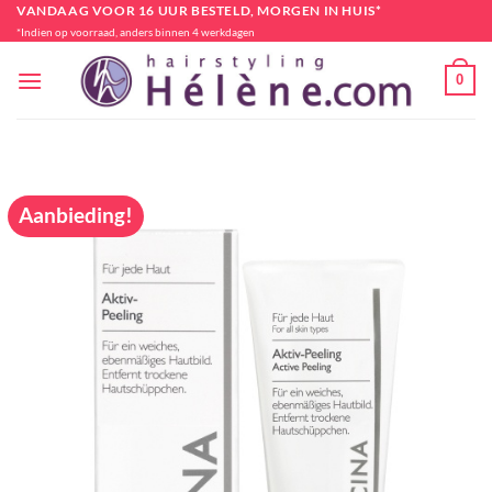
Ga
VANDAAG VOOR 16 UUR BESTELD, MORGEN IN HUIS*
*Indien op voorraad, anders binnen 4 werkdagen
naar
inhoud
0
Aanbieding!